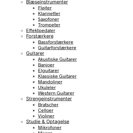
Blæseinstrumenter
Fløjter
Klarinetter
Saxofoner
Trompeter
Effektpedaler
Forstærkere
Bassforstærkere
Guitarforstærkere
Guitarer
Akustiske Guitarer
Banjoer
Elguitarer
Klassiske Guitarer
Mandoliner
Ukuleler
Western Guitarer
Strengeinstrumenter
Bratscher
Celloer
Violiner
Studie & Optagelse
Mikrofoner
Mixere