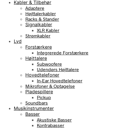
Kabler & Tilbehør
Adaptere
Højttalerkabler
Racks & Stander
Signalkabler
XLR Kabler
Strømkabler
Lyd
Forstærkere
Integrerede Forstærkere
Højttalere
Subwoofere
Udendørs Højttalere
Hovedtelefoner
In-Ear Hovedtelefoner
Mikrofoner & Optagelse
Pladespillere
Pickup
Soundbars
Musikinstrumenter
Basser
Akustiske Basser
Kontrabasser