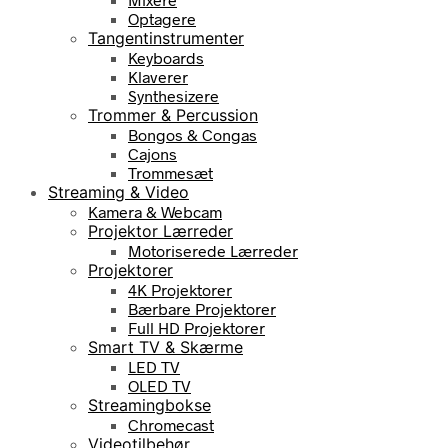
Optagere
Tangentinstrumenter
Keyboards
Klaverer
Synthesizere
Trommer & Percussion
Bongos & Congas
Cajons
Trommesæt
Streaming & Video
Kamera & Webcam
Projektor Lærreder
Motoriserede Lærreder
Projektorer
4K Projektorer
Bærbare Projektorer
Full HD Projektorer
Smart TV & Skærme
LED TV
OLED TV
Streamingbokse
Chromecast
Videotilbehør