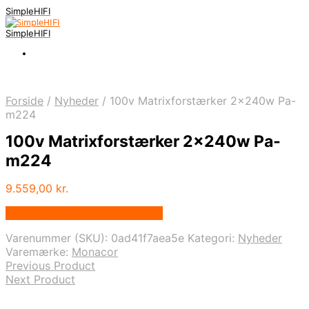
SimpleHIFI
SimpleHIFI
Forside
/
Nyheder
/
100v Matrixforstærker 2x240w Pa-
m224
100v Matrixforstærker 2x240w Pa-
m224
9.559,00
kr.
Bedste pris hos Disconetto.dk
Varenummer (SKU):
0ad41f7aea5e
Kategori:
Nyheder
Varemærke:
Monacor
Previous Product
Next Product