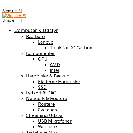
SimpleHIFI
SimpleHIFI
Computer & Udstyr
Bærbare
Lenovo
ThinkPad X1 Carbon
Komponenter
CPU
AMD
Intel
Harddiske & Backup
Eksterne Harddiske
SSD
Lydkort & DAC
Netværk & Routere
Routere
Switches
Streaming Udstyr
USB Mikrofoner
Webcams
Tastatur & Mus