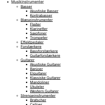
Musikinstrumenter
Basser
Akustiske Basser
Kontrabasser
Blæseinstrumenter
Fløjter
Klarinetter
Saxofoner
Trompeter
Effektpedaler
Forstærkere
Bassforstærkere
Guitarforstærkere
Guitarer
Akustiske Guitarer
Banjoer
Elguitarer
Klassiske Guitarer
Mandoliner
Ukuleler
Western Guitarer
Strengeinstrumenter
Bratscher
Celloer