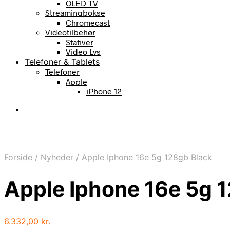
OLED TV
Streamingbokse
Chromecast
Videotilbehør
Stativer
Video Lys
Telefoner & Tablets
Telefoner
Apple
iPhone 12
Forside
/
Nyheder
/
Apple Iphone 16e 5g 128gb Black
Apple Iphone 16e 5g 
6.332,00
kr.