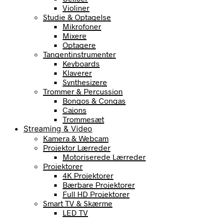
Violiner
Studie & Optagelse
Mikrofoner
Mixere
Optagere
Tangentinstrumenter
Keyboards
Klaverer
Synthesizere
Trommer & Percussion
Bongos & Congas
Cajons
Trommesæt
Streaming & Video
Kamera & Webcam
Projektor Lærreder
Motoriserede Lærreder
Projektorer
4K Projektorer
Bærbare Projektorer
Full HD Projektorer
Smart TV & Skærme
LED TV