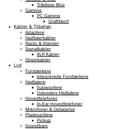
Trådløse Mus
Gaming
PC Gaming
Grafikkort
Kabler & Tilbehør
Adaptere
Højttalerkabler
Racks & Stander
Signalkabler
XLR Kabler
Strømkabler
Lyd
Forstærkere
Integrerede Forstærkere
Højttalere
Subwoofere
Udendørs Højttalere
Hovedtelefoner
In-Ear Hovedtelefoner
Mikrofoner & Optagelse
Pladespillere
Pickup
Soundbars