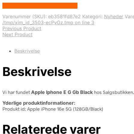
Bedste pris hos Salgsbutikken.dk
Varenummer (SKU):
eb3581fd87e2
Kategori:
Nyheder
Var
/tmp/xim_id_3503-ecPvGz.tmp on line 3
Previous Product
Next Product
Beskrivelse
Beskrivelse
Vi har fundet
Apple Iphone E G Gb Black
hos Salgsbutikken
Yderlige produktinformationer:
Produkt id: Apple iPhone 16e 5G (128GB/Black)
Relaterede varer