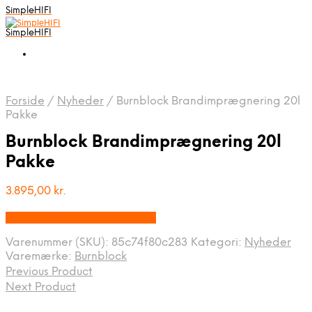
SimpleHIFI
SimpleHIFI
Forside
/
Nyheder
/
Burnblock Brandimprægnering 20l
Pakke
Burnblock Brandimprægnering 20l
Pakke
3.895,00
kr.
Bedste pris hos Music You.dk
Varenummer (SKU):
85c74f80c283
Kategori:
Nyheder
Varemærke:
Burnblock
Previous Product
Next Product