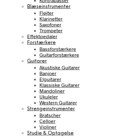
Kontrabasser
Blæseinstrumenter
Fløjter
Klarinetter
Saxofoner
Trompeter
Effektpedaler
Forstærkere
Bassforstærkere
Guitarforstærkere
Guitarer
Akustiske Guitarer
Banjoer
Elguitarer
Klassiske Guitarer
Mandoliner
Ukuleler
Western Guitarer
Strengeinstrumenter
Bratscher
Celloer
Violiner
Studie & Optagelse