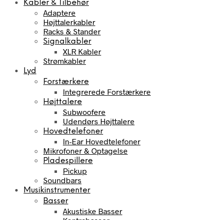
Kabler & Tilbehør
Adaptere
Højttalerkabler
Racks & Stander
Signalkabler
XLR Kabler
Strømkabler
Lyd
Forstærkere
Integrerede Forstærkere
Højttalere
Subwoofere
Udendørs Højttalere
Hovedtelefoner
In-Ear Hovedtelefoner
Mikrofoner & Optagelse
Pladespillere
Pickup
Soundbars
Musikinstrumenter
Basser
Akustiske Basser