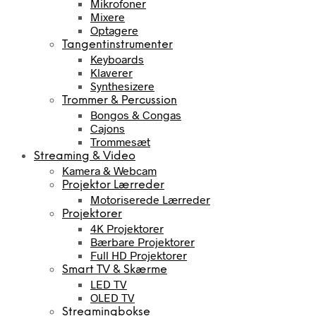
Mikrofoner
Mixere
Optagere
Tangentinstrumenter
Keyboards
Klaverer
Synthesizere
Trommer & Percussion
Bongos & Congas
Cajons
Trommesæt
Streaming & Video
Kamera & Webcam
Projektor Lærreder
Motoriserede Lærreder
Projektorer
4K Projektorer
Bærbare Projektorer
Full HD Projektorer
Smart TV & Skærme
LED TV
OLED TV
Streamingbokse