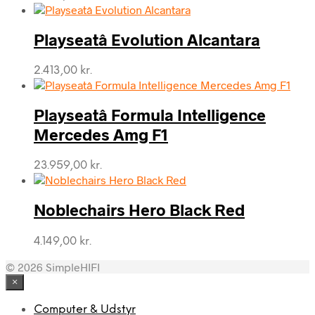
Playseatâ Evolution Alcantara
2.413,00
kr.
Playseatâ Formula Intelligence
Mercedes Amg F1
23.959,00
kr.
Noblechairs Hero Black Red
4.149,00
kr.
© 2026 SimpleHIFI
×
Computer & Udstyr