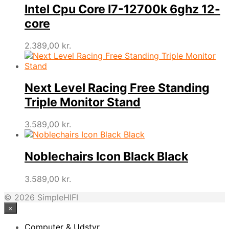
Intel Cpu Core I7-12700k 6ghz 12-
core
2.389,00
kr.
Next Level Racing Free Standing
Triple Monitor Stand
3.589,00
kr.
Noblechairs Icon Black Black
3.589,00
kr.
© 2026 SimpleHIFI
×
Computer & Udstyr