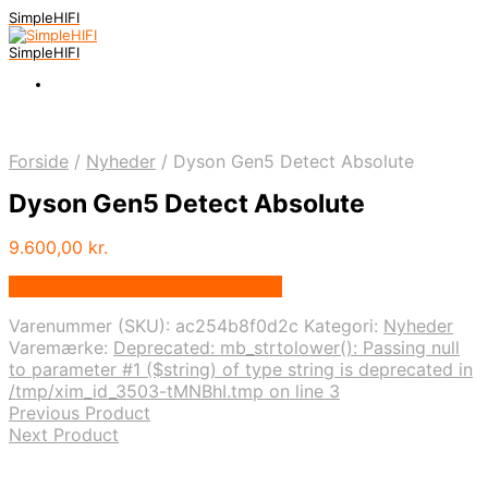
SimpleHIFI
SimpleHIFI
Forside
/
Nyheder
/
Dyson Gen5 Detect Absolute
Dyson Gen5 Detect Absolute
9.600,00
kr.
Bedste pris hos Salgsbutikken.dk
Varenummer (SKU):
ac254b8f0d2c
Kategori:
Nyheder
Varemærke:
Deprecated: mb_strtolower(): Passing null
to parameter #1 ($string) of type string is deprecated in
/tmp/xim_id_3503-tMNBhI.tmp on line 3
Previous Product
Next Product