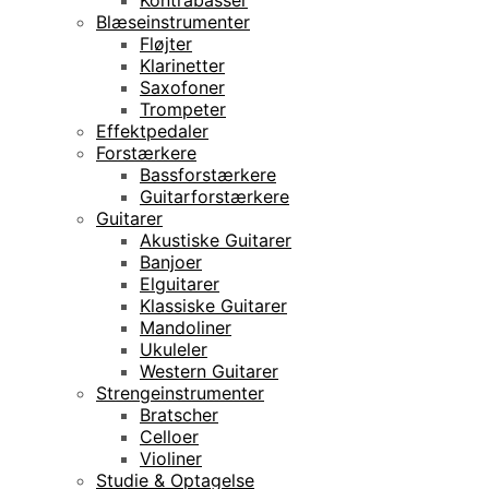
Blæseinstrumenter
Fløjter
Klarinetter
Saxofoner
Trompeter
Effektpedaler
Forstærkere
Bassforstærkere
Guitarforstærkere
Guitarer
Akustiske Guitarer
Banjoer
Elguitarer
Klassiske Guitarer
Mandoliner
Ukuleler
Western Guitarer
Strengeinstrumenter
Bratscher
Celloer
Violiner
Studie & Optagelse