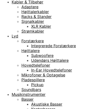
Kabler & Tilbehør
Adaptere
Højttalerkabler
Racks & Stander
Signalkabler
XLR Kabler
Strømkabler
Lyd
Forstærkere
Integrerede Forstærkere
Højttalere
Subwoofere
Udendørs Højttalere
Hovedtelefoner
In-Ear Hovedtelefoner
Mikrofoner & Optagelse
Pladespillere
Pickup
Soundbars
Musikinstrumenter
Basser
Akustiske Basser
Kontrabasser