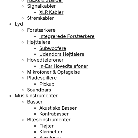
Signalkabler
XLR Kabler
Strømkabler
Lyd
Forstærkere
Integrerede Forstærkere
Højttalere
Subwoofere
Udendørs Højttalere
Hovedtelefoner
In-Ear Hovedtelefoner
Mikrofoner & Optagelse
Pladespillere
Pickup
Soundbars
Musikinstrumenter
Basser
Akustiske Basser
Kontrabasser
Blæseinstrumenter
Fløjter
Klarinetter
Saxofoner