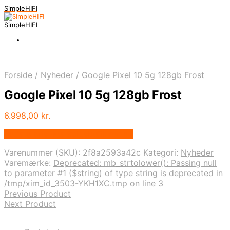
SimpleHIFI
SimpleHIFI
Forside
/
Nyheder
/
Google Pixel 10 5g 128gb Frost
Google Pixel 10 5g 128gb Frost
6.998,00
kr.
Bedste pris hos Salgsbutikken.dk
Varenummer (SKU):
2f8a2593a42c
Kategori:
Nyheder
Varemærke:
Deprecated: mb_strtolower(): Passing null
to parameter #1 ($string) of type string is deprecated in
/tmp/xim_id_3503-YKH1XC.tmp on line 3
Previous Product
Next Product