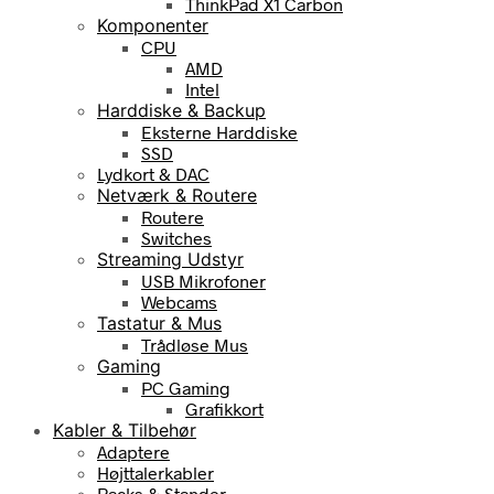
ThinkPad X1 Carbon
Komponenter
CPU
AMD
Intel
Harddiske & Backup
Eksterne Harddiske
SSD
Lydkort & DAC
Netværk & Routere
Routere
Switches
Streaming Udstyr
USB Mikrofoner
Webcams
Tastatur & Mus
Trådløse Mus
Gaming
PC Gaming
Grafikkort
Kabler & Tilbehør
Adaptere
Højttalerkabler
Racks & Stander