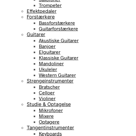
Trompeter
Effektpedaler
Forstærkere
Bassforstærkere
Guitarforstærkere
Guitarer
Akustiske Guitarer
Banjoer
Elguitarer
Klassiske Guitarer
Mandoliner
Ukuleler
Western Guitarer
Strengeinstrumenter
Bratscher
Celloer
Violiner
Studie & Optagelse
Mikrofoner
Mixere
Optagere
Tangentinstrumenter
Keyboards