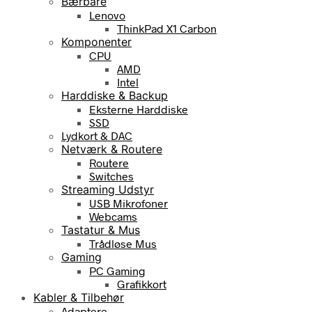
Bærbare
Lenovo
ThinkPad X1 Carbon
Komponenter
CPU
AMD
Intel
Harddiske & Backup
Eksterne Harddiske
SSD
Lydkort & DAC
Netværk & Routere
Routere
Switches
Streaming Udstyr
USB Mikrofoner
Webcams
Tastatur & Mus
Trådløse Mus
Gaming
PC Gaming
Grafikkort
Kabler & Tilbehør
Adaptere