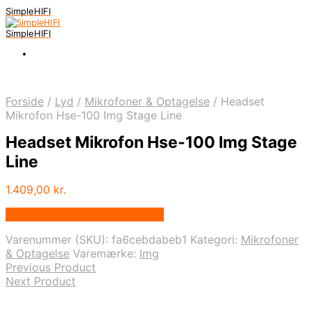
SimpleHIFI
SimpleHIFI
Forside
/
Lyd
/
Mikrofoner & Optagelse
/
Headset
Mikrofon Hse-100 Img Stage Line
Headset Mikrofon Hse-100 Img Stage
Line
1.409,00
kr.
Bedste pris hos Disconetto.dk
Varenummer (SKU):
fa6cebdabeb1
Kategori:
Mikrofoner
& Optagelse
Varemærke:
Img
Previous Product
Next Product