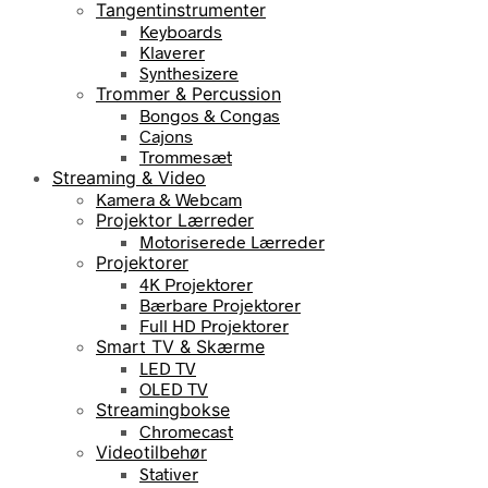
Tangentinstrumenter
Keyboards
Klaverer
Synthesizere
Trommer & Percussion
Bongos & Congas
Cajons
Trommesæt
Streaming & Video
Kamera & Webcam
Projektor Lærreder
Motoriserede Lærreder
Projektorer
4K Projektorer
Bærbare Projektorer
Full HD Projektorer
Smart TV & Skærme
LED TV
OLED TV
Streamingbokse
Chromecast
Videotilbehør
Stativer