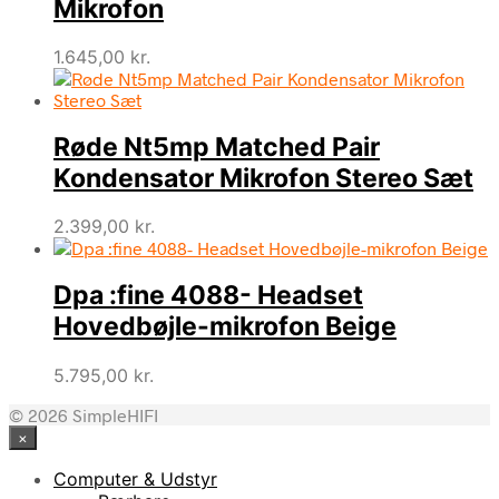
Mikrofon
1.645,00
kr.
Røde Nt5mp Matched Pair
Kondensator Mikrofon Stereo Sæt
2.399,00
kr.
Dpa :fine 4088- Headset
Hovedbøjle-mikrofon Beige
5.795,00
kr.
© 2026 SimpleHIFI
×
Computer & Udstyr