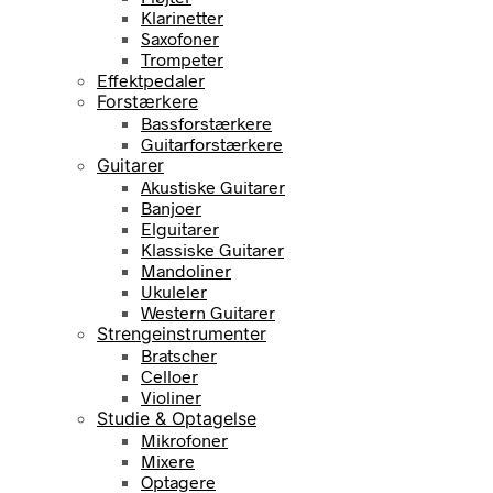
Klarinetter
Saxofoner
Trompeter
Effektpedaler
Forstærkere
Bassforstærkere
Guitarforstærkere
Guitarer
Akustiske Guitarer
Banjoer
Elguitarer
Klassiske Guitarer
Mandoliner
Ukuleler
Western Guitarer
Strengeinstrumenter
Bratscher
Celloer
Violiner
Studie & Optagelse
Mikrofoner
Mixere
Optagere