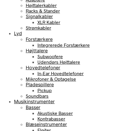
Højttalerkabler
Racks & Stander
Signalkabler
XLR Kabler
Strømkabler
Lyd
Forstærkere
Integrerede Forstærkere
Højttalere
Subwoofere
Udendørs Højttalere
Hovedtelefoner
In-Ear Hovedtelefoner
Mikrofoner & Optagelse
Pladespillere
Pickup
Soundbars
Musikinstrumenter
Basser
Akustiske Basser
Kontrabasser
Blæseinstrumenter
Fløjter