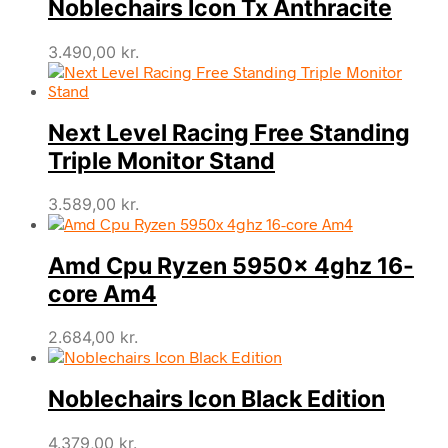
Noblechairs Icon Tx Anthracite
3.490,00
kr.
Next Level Racing Free Standing
Triple Monitor Stand
3.589,00
kr.
Amd Cpu Ryzen 5950x 4ghz 16-
core Am4
2.684,00
kr.
Noblechairs Icon Black Edition
4.379,00
kr.