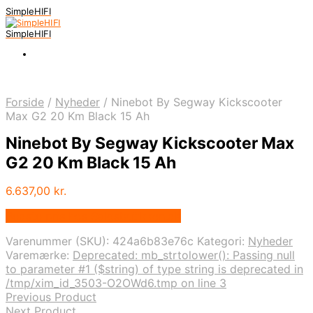
SimpleHIFI
SimpleHIFI
Forside
/
Nyheder
/
Ninebot By Segway Kickscooter
Max G2 20 Km Black 15 Ah
Ninebot By Segway Kickscooter Max
G2 20 Km Black 15 Ah
6.637,00
kr.
Bedste pris hos Salgsbutikken.dk
Varenummer (SKU):
424a6b83e76c
Kategori:
Nyheder
Varemærke:
Deprecated: mb_strtolower(): Passing null
to parameter #1 ($string) of type string is deprecated in
/tmp/xim_id_3503-O2OWd6.tmp on line 3
Previous Product
Next Product