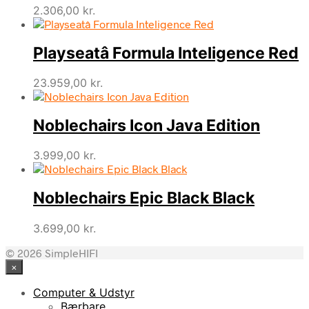
2.306,00
kr.
Playseatâ Formula Inteligence Red
23.959,00
kr.
Noblechairs Icon Java Edition
3.999,00
kr.
Noblechairs Epic Black Black
3.699,00
kr.
© 2026 SimpleHIFI
×
Computer & Udstyr
Bærbare