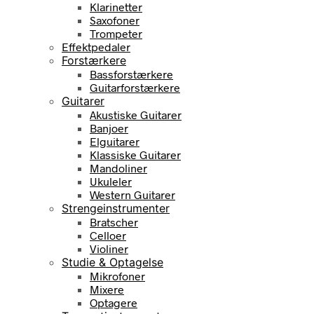
Klarinetter
Saxofoner
Trompeter
Effektpedaler
Forstærkere
Bassforstærkere
Guitarforstærkere
Guitarer
Akustiske Guitarer
Banjoer
Elguitarer
Klassiske Guitarer
Mandoliner
Ukuleler
Western Guitarer
Strengeinstrumenter
Bratscher
Celloer
Violiner
Studie & Optagelse
Mikrofoner
Mixere
Optagere