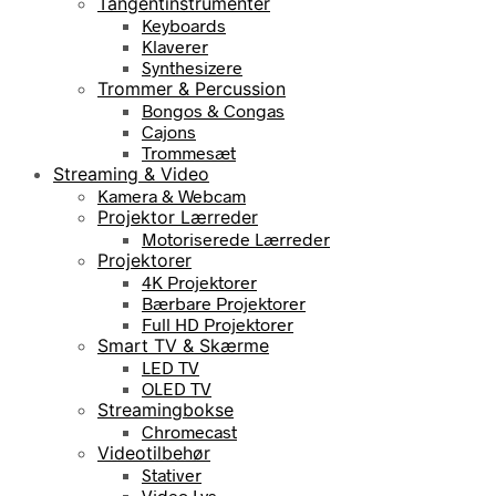
Tangentinstrumenter
Keyboards
Klaverer
Synthesizere
Trommer & Percussion
Bongos & Congas
Cajons
Trommesæt
Streaming & Video
Kamera & Webcam
Projektor Lærreder
Motoriserede Lærreder
Projektorer
4K Projektorer
Bærbare Projektorer
Full HD Projektorer
Smart TV & Skærme
LED TV
OLED TV
Streamingbokse
Chromecast
Videotilbehør
Stativer
Video Lys