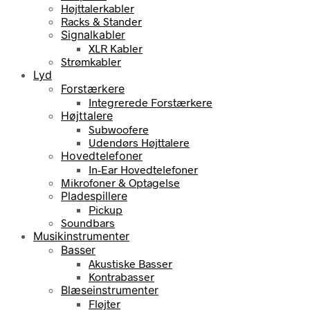
Højttalerkabler
Racks & Stander
Signalkabler
XLR Kabler
Strømkabler
Lyd
Forstærkere
Integrerede Forstærkere
Højttalere
Subwoofere
Udendørs Højttalere
Hovedtelefoner
In-Ear Hovedtelefoner
Mikrofoner & Optagelse
Pladespillere
Pickup
Soundbars
Musikinstrumenter
Basser
Akustiske Basser
Kontrabasser
Blæseinstrumenter
Fløjter