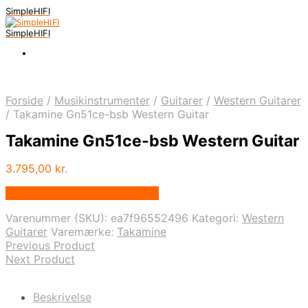
SimpleHIFI
SimpleHIFI
Forside
/
Musikinstrumenter
/
Guitarer
/
Western Guitarer
/
Takamine Gn51ce-bsb Western Guitar
Takamine Gn51ce-bsb Western Guitar
3.795,00
kr.
Bedste pris hos Music You.dk
Varenummer (SKU):
ea7f96552496
Kategori:
Western
Guitarer
Varemærke:
Takamine
Previous Product
Next Product
Beskrivelse