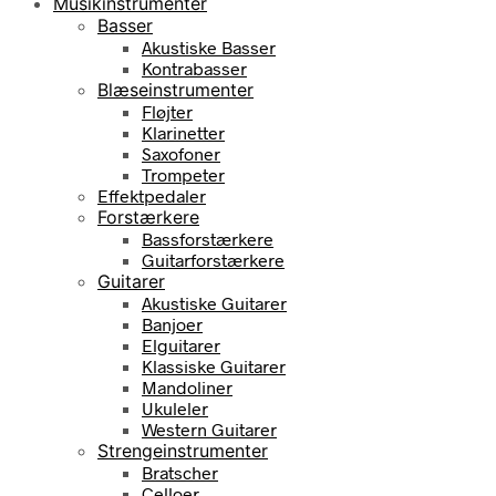
Musikinstrumenter
Basser
Akustiske Basser
Kontrabasser
Blæseinstrumenter
Fløjter
Klarinetter
Saxofoner
Trompeter
Effektpedaler
Forstærkere
Bassforstærkere
Guitarforstærkere
Guitarer
Akustiske Guitarer
Banjoer
Elguitarer
Klassiske Guitarer
Mandoliner
Ukuleler
Western Guitarer
Strengeinstrumenter
Bratscher
Celloer