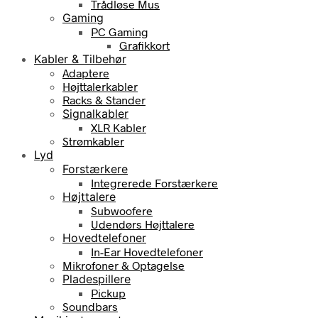
Trådløse Mus
Gaming
PC Gaming
Grafikkort
Kabler & Tilbehør
Adaptere
Højttalerkabler
Racks & Stander
Signalkabler
XLR Kabler
Strømkabler
Lyd
Forstærkere
Integrerede Forstærkere
Højttalere
Subwoofere
Udendørs Højttalere
Hovedtelefoner
In-Ear Hovedtelefoner
Mikrofoner & Optagelse
Pladespillere
Pickup
Soundbars