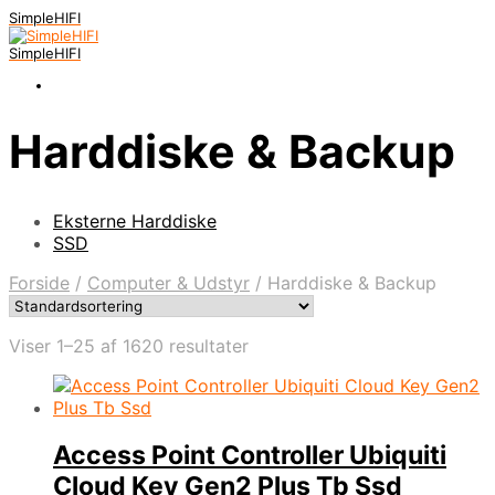
SimpleHIFI
SimpleHIFI
Harddiske & Backup
Eksterne Harddiske
SSD
Forside
/
Computer & Udstyr
/
Harddiske & Backup
Viser 1–25 af 1620 resultater
Access Point Controller Ubiquiti
Cloud Key Gen2 Plus Tb Ssd