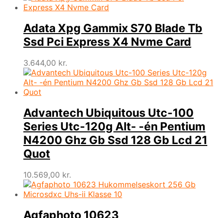
Adata Xpg Gammix S70 Blade Tb
Ssd Pci Express X4 Nvme Card
3.644,00
kr.
Advantech Ubiquitous Utc-100
Series Utc-120g Alt- -én Pentium
N4200 Ghz Gb Ssd 128 Gb Lcd 21
Quot
10.569,00
kr.
Agfaphoto 10623