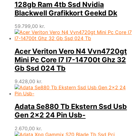
128gb Ram 4tb Ssd Nvidia
Blackwell Grafikkort Geekd Dk
59.799,00
kr.
Acer Veriton Vero N4 Vvn4720gt
Mini Pc Core I7 I7-14700t Ghz 32
Gb Ssd 024 Tb
9.428,00
kr.
Adata Se880 Tb Ekstern Ssd Usb
Gen 2×2 24 Pin Usb-
2.670,00
kr.