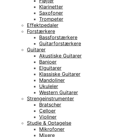
Fløjter
Klarinetter
Saxofoner
Trompeter
Effektpedaler
Forstærkere
Bassforstærkere
Guitarforstærkere
Guitarer
Akustiske Guitarer
Banjoer
Elguitarer
Klassiske Guitarer
Mandoliner
Ukuleler
Western Guitarer
Strengeinstrumenter
Bratscher
Celloer
Violiner
Studie & Optagelse
Mikrofoner
Mixere