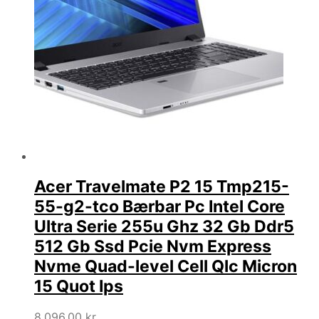
Acer Travelmate P2 15 Tmp215-
55-g2-tco Bærbar Pc Intel Core
Ultra Serie 255u Ghz 32 Gb Ddr5
512 Gb Ssd Pcie Nvm Express
Nvme Quad-level Cell Qlc Micron
15 Quot Ips
8.096,00
kr.