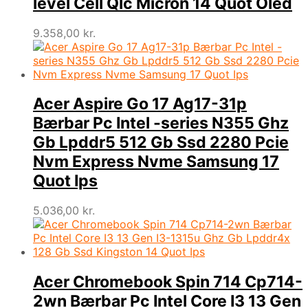
level Cell Qlc Micron 14 Quot Oled
9.358,00
kr.
Acer Aspire Go 17 Ag17-31p
Bærbar Pc Intel -series N355 Ghz
Gb Lpddr5 512 Gb Ssd 2280 Pcie
Nvm Express Nvme Samsung 17
Quot Ips
5.036,00
kr.
Acer Chromebook Spin 714 Cp714-
2wn Bærbar Pc Intel Core I3 13 Gen