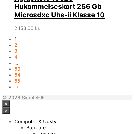
Hukommelseskort 256 Gb
Microsdxc Uhs-ii Klasse 10
2.158,00
kr.
1
2
3
4
…
63
64
65
→
© 2026 SimpleHIFI
×
×
Computer & Udstyr
Bærbare
Lenovo