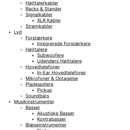
Højttalerkabler
Racks & Stander
Signalkabler
XLR Kabler
Strømkabler
Lyd
Forstærkere
Integrerede Forstærkere
Højttalere
Subwoofere
Udendørs Højttalere
Hovedtelefoner
In-Ear Hovedtelefoner
Mikrofoner & Optagelse
Pladespillere
Pickup
Soundbars
Musikinstrumenter
Basser
Akustiske Basser
Kontrabasser
Blæseinstrumenter