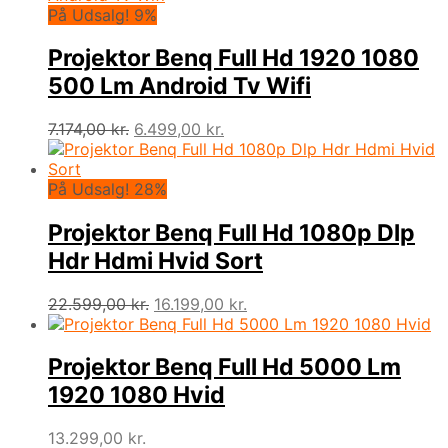
var:
er:
På Udsalg! 9%
9.899,00 kr..
8.899,00 kr..
Projektor Benq Full Hd 1920 1080
500 Lm Android Tv Wifi
Den
Den
7.174,00
kr.
6.499,00
kr.
oprindelige
aktuelle
pris
pris
var:
er:
På Udsalg! 28%
7.174,00 kr..
6.499,00 kr..
Projektor Benq Full Hd 1080p Dlp
Hdr Hdmi Hvid Sort
Den
Den
22.599,00
kr.
16.199,00
kr.
oprindelige
aktuelle
pris
pris
var:
er:
Projektor Benq Full Hd 5000 Lm
22.599,00 kr..
16.199,00 kr..
1920 1080 Hvid
13.299,00
kr.