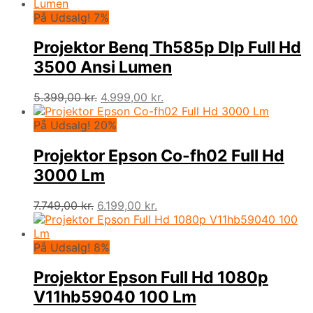
På Udsalg! 7%
Projektor Benq Th585p Dlp Full Hd
3500 Ansi Lumen
Den
Den
5.399,00
kr.
4.999,00
kr.
oprindelige
aktuelle
pris
pris
På Udsalg! 20%
var:
er:
5.399,00 kr..
4.999,00 kr..
Projektor Epson Co-fh02 Full Hd
3000 Lm
Den
Den
7.749,00
kr.
6.199,00
kr.
oprindelige
aktuelle
pris
pris
var:
er:
På Udsalg! 8%
7.749,00 kr..
6.199,00 kr..
Projektor Epson Full Hd 1080p
V11hb59040 100 Lm