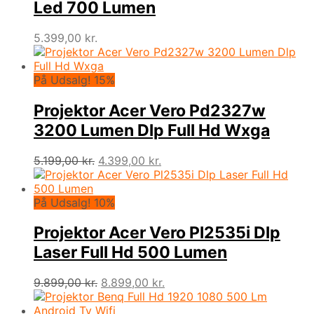
Led 700 Lumen
5.399,00
kr.
På Udsalg! 15%
Projektor Acer Vero Pd2327w
3200 Lumen Dlp Full Hd Wxga
Den
Den
5.199,00
kr.
4.399,00
kr.
oprindelige
aktuelle
pris
pris
var:
er:
På Udsalg! 10%
5.199,00 kr..
4.399,00 kr..
Projektor Acer Vero Pl2535i Dlp
Laser Full Hd 500 Lumen
Den
Den
9.899,00
kr.
8.899,00
kr.
oprindelige
aktuelle
pris
pris