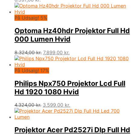
På Udsalg! 5%
Optoma Hz40hdr Projektor Full Hd
000 Lumen Hvid
Den
Den
8.324,00
kr.
7.899,00
kr.
oprindelige
aktuelle
pris
pris
var:
er:
På Udsalg! 17%
8.324,00 kr..
7.899,00 kr..
Philips Npx750 Projektor Lcd Full
Hd 1920 1080 Hvid
Den
Den
4.324,00
kr.
3.599,00
kr.
oprindelige
aktuelle
pris
pris
var:
er:
4.324,00 kr..
3.599,00 kr..
Projektor Acer Pd2527i Dlp Full Hd