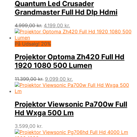
Quantum Led Crusader
Grandmaster Full Hd Dlp Hdmi
Den
Den
4.999,00
kr.
4.199,00
kr.
oprindelige
aktuelle
pris
pris
var:
er:
På Udsalg! 20%
4.999,00 kr..
4.199,00 kr..
Projektor Optoma Zh420 Full Hd
1920 1080 500 Lumen
Den
Den
11.399,00
kr.
9.099,00
kr.
oprindelige
aktuelle
pris
pris
var:
er:
11.399,00 kr..
9.099,00 kr..
Projektor Viewsonic Pa700w Full
Hd Wxga 500 Lm
3.599,00
kr.