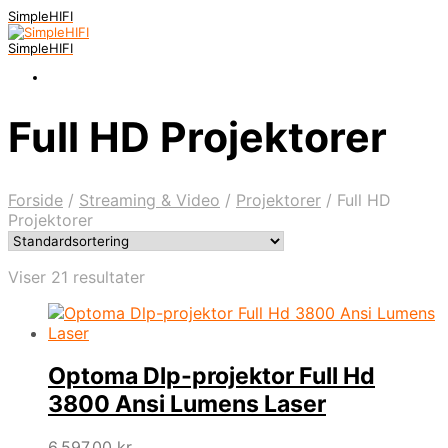
SimpleHIFI
SimpleHIFI
Full HD Projektorer
Forside
/
Streaming & Video
/
Projektorer
/
Full HD
Projektorer
Viser 21 resultater
Optoma Dlp-projektor Full Hd
3800 Ansi Lumens Laser
6.597,00
kr.