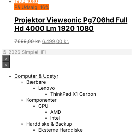
På Udsalg! 16%
Projektor Viewsonic Pg706hd Full
Hd 4000 Lm 1920 1080
Den
Den
7.699,00
kr.
6.499,00
kr.
oprindelige
aktuelle
© 2026 SimpleHIFI
pris
pris
×
var:
er:
7.699,00 kr..
6.499,00 kr..
×
Computer & Udstyr
Bærbare
Lenovo
ThinkPad X1 Carbon
Komponenter
CPU
AMD
Intel
Harddiske & Backup
Eksterne Harddiske