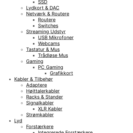
SSD
Lydkort & DAC
Netværk & Routere
Routere
Switches
Streaming Udstyr
USB Mikrofoner
Webcams
Tastatur & Mus
Trådløse Mus
Gaming
PC Gaming
Grafikkort
Kabler & Tilbehør
Adaptere
Højttalerkabler
Racks & Stander
Signalkabler
XLR Kabler
Strømkabler
Lyd
Forstærkere
Integrerede Forstærkere