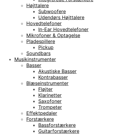
Højttalere
Subwoofere
Udendørs Højttalere
Hovedtelefoner
In-Ear Hovedtelefoner
Mikrofoner & Optagelse
Pladespillere
Pickup
Soundbars
Musikinstrumenter
Basser
Akustiske Basser
Kontrabasser
Blæseinstrumenter
Fløjter
Klarinetter
Saxofoner
Trompeter
Effektpedaler
Forstærkere
Bassforstærkere
Guitarforstærkere