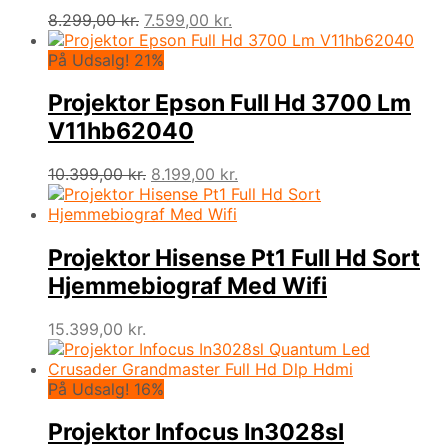
Den
Den
8.299,00
kr.
7.599,00
kr.
oprindelige
aktuelle
pris
pris
På Udsalg! 21%
var:
er:
8.299,00 kr..
7.599,00 kr..
Projektor Epson Full Hd 3700 Lm
V11hb62040
Den
Den
10.399,00
kr.
8.199,00
kr.
oprindelige
aktuelle
pris
pris
var:
er:
10.399,00 kr..
8.199,00 kr..
Projektor Hisense Pt1 Full Hd Sort
Hjemmebiograf Med Wifi
15.399,00
kr.
På Udsalg! 16%
Projektor Infocus In3028sl