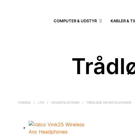
COMPUTER & UDSTYR
KABLER & T
Trådl
FORSIDE
/
LYD
/
HOVEDTELEFONER
/
TRÅDLØSE HOVEDTELEFONER