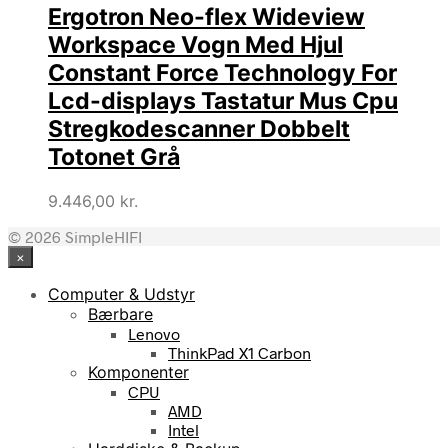
Ergotron Neo-flex Wideview
Workspace Vogn Med Hjul
Constant Force Technology For
Lcd-displays Tastatur Mus Cpu
Stregkodescanner Dobbelt
Totonet Grå
9.446,00
kr.
© 2026 SimpleHIFI
×
Computer & Udstyr
Bærbare
Lenovo
ThinkPad X1 Carbon
Komponenter
CPU
AMD
Intel