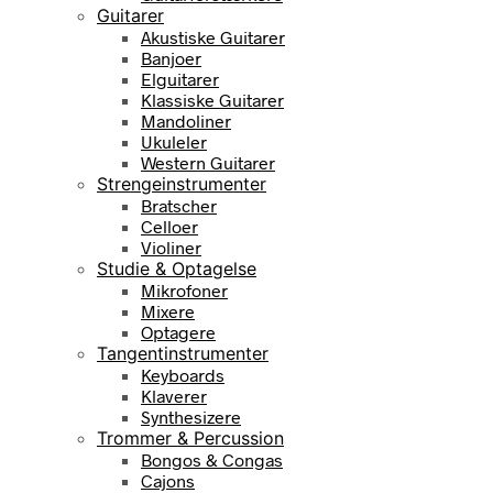
Guitarer
Akustiske Guitarer
Banjoer
Elguitarer
Klassiske Guitarer
Mandoliner
Ukuleler
Western Guitarer
Strengeinstrumenter
Bratscher
Celloer
Violiner
Studie & Optagelse
Mikrofoner
Mixere
Optagere
Tangentinstrumenter
Keyboards
Klaverer
Synthesizere
Trommer & Percussion
Bongos & Congas
Cajons