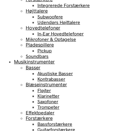
Integrerede Forstærkere
Højttalere
Subwoofere
Udendørs Højttalere
Hovedtelefoner
In-Ear Hovedtelefoner
Mikrofoner & Optagelse
Pladespillere
Pickup
Soundbars
Musikinstrumenter
Basser
Akustiske Basser
Kontrabasser
Blæseinstrumenter
Fløjter
Klarinetter
Saxofoner
Trompeter
Effektpedaler
Forstærkere
Bassforstærkere
Guitarforstærkere