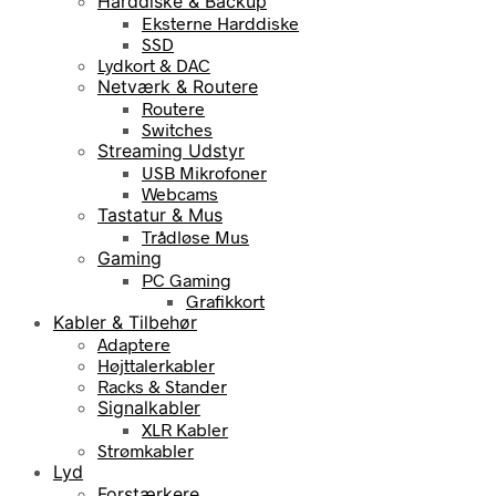
Harddiske & Backup
Eksterne Harddiske
SSD
Lydkort & DAC
Netværk & Routere
Routere
Switches
Streaming Udstyr
USB Mikrofoner
Webcams
Tastatur & Mus
Trådløse Mus
Gaming
PC Gaming
Grafikkort
Kabler & Tilbehør
Adaptere
Højttalerkabler
Racks & Stander
Signalkabler
XLR Kabler
Strømkabler
Lyd
Forstærkere