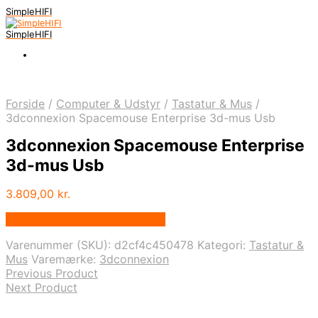
SimpleHIFI
SimpleHIFI
Forside
/
Computer & Udstyr
/
Tastatur & Mus
/
3dconnexion Spacemouse Enterprise 3d-mus Usb
3dconnexion Spacemouse Enterprise
3d-mus Usb
3.809,00
kr.
Bedste pris hos Fcomputer.dk
Varenummer (SKU):
d2cf4c450478
Kategori:
Tastatur &
Mus
Varemærke:
3dconnexion
Previous Product
Next Product