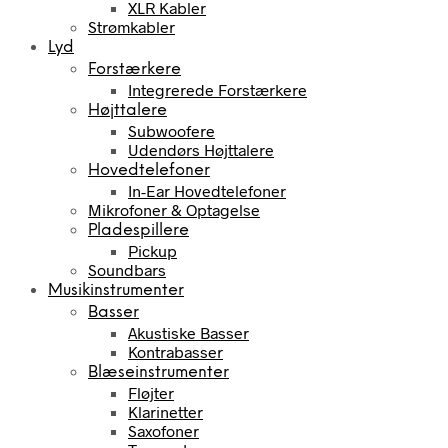
XLR Kabler
Strømkabler
Lyd
Forstærkere
Integrerede Forstærkere
Højttalere
Subwoofere
Udendørs Højttalere
Hovedtelefoner
In-Ear Hovedtelefoner
Mikrofoner & Optagelse
Pladespillere
Pickup
Soundbars
Musikinstrumenter
Basser
Akustiske Basser
Kontrabasser
Blæseinstrumenter
Fløjter
Klarinetter
Saxofoner