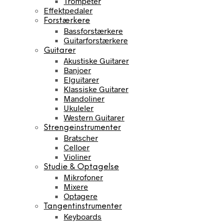
Trompeter
Effektpedaler
Forstærkere
Bassforstærkere
Guitarforstærkere
Guitarer
Akustiske Guitarer
Banjoer
Elguitarer
Klassiske Guitarer
Mandoliner
Ukuleler
Western Guitarer
Strengeinstrumenter
Bratscher
Celloer
Violiner
Studie & Optagelse
Mikrofoner
Mixere
Optagere
Tangentinstrumenter
Keyboards