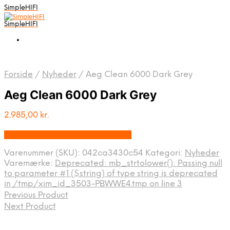
SimpleHIFI
SimpleHIFI
Forside
/
Nyheder
/
Aeg Clean 6000 Dark Grey
Aeg Clean 6000 Dark Grey
2.985,00
kr.
Bedste pris hos Salgsbutikken.dk
Varenummer (SKU):
042ca3430c54
Kategori:
Nyheder
Varemærke:
Deprecated: mb_strtolower(): Passing null
to parameter #1 ($string) of type string is deprecated
in /tmp/xim_id_3503-PBWWE4.tmp on line 3
Previous Product
Next Product