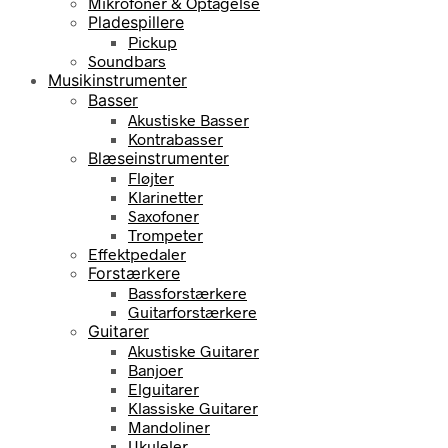
Mikrofoner & Optagelse
Pladespillere
Pickup
Soundbars
Musikinstrumenter
Basser
Akustiske Basser
Kontrabasser
Blæseinstrumenter
Fløjter
Klarinetter
Saxofoner
Trompeter
Effektpedaler
Forstærkere
Bassforstærkere
Guitarforstærkere
Guitarer
Akustiske Guitarer
Banjoer
Elguitarer
Klassiske Guitarer
Mandoliner
Ukuleler