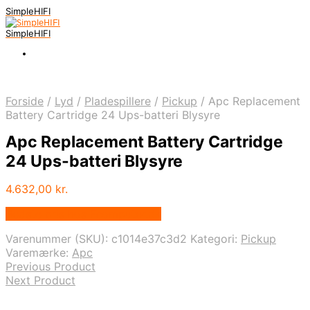
SimpleHIFI
SimpleHIFI
Forside
/
Lyd
/
Pladespillere
/
Pickup
/
Apc Replacement
Battery Cartridge 24 Ups-batteri Blysyre
Apc Replacement Battery Cartridge
24 Ups-batteri Blysyre
4.632,00
kr.
Bedste pris hos Fcomputer.dk
Varenummer (SKU):
c1014e37c3d2
Kategori:
Pickup
Varemærke:
Apc
Previous Product
Next Product