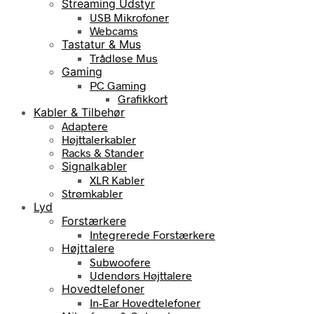
Streaming Udstyr
USB Mikrofoner
Webcams
Tastatur & Mus
Trådløse Mus
Gaming
PC Gaming
Grafikkort
Kabler & Tilbehør
Adaptere
Højttalerkabler
Racks & Stander
Signalkabler
XLR Kabler
Strømkabler
Lyd
Forstærkere
Integrerede Forstærkere
Højttalere
Subwoofere
Udendørs Højttalere
Hovedtelefoner
In-Ear Hovedtelefoner