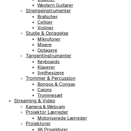
Western Guitarer
Strengeinstrumenter
Bratscher
Celloer
Violiner
Studie & Optagelse
Mikrofoner
Mixere
Optagere
Tangentinstrumenter
Keyboards
Klaverer
Synthesizere
Trommer & Percussion
Bongos & Congas
Cajons
Trommesæt
Streaming & Video
Kamera & Webcam
Projektor Lærreder
Motoriserede Lærreder
Projektorer
4K Projektorer