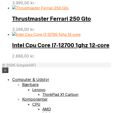
3.990,00
kr.
Thrustmaster Ferrari 250 Gto
3.266,00
kr.
Intel Cpu Core I7-12700 1ghz 12-core
2.886,00
kr.
© 2026 SimpleHIFI
×
Computer & Udstyr
Bærbare
Lenovo
ThinkPad X1 Carbon
Komponenter
CPU
AMD