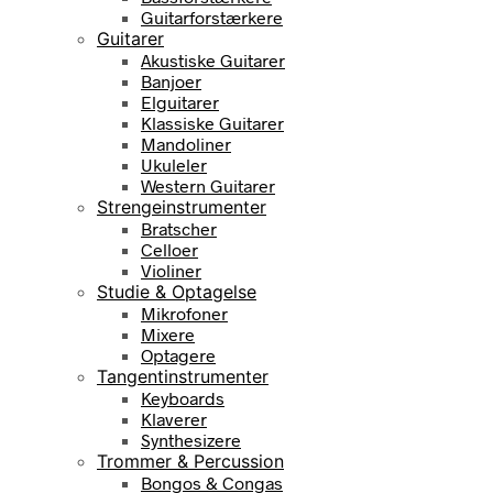
Guitarforstærkere
Guitarer
Akustiske Guitarer
Banjoer
Elguitarer
Klassiske Guitarer
Mandoliner
Ukuleler
Western Guitarer
Strengeinstrumenter
Bratscher
Celloer
Violiner
Studie & Optagelse
Mikrofoner
Mixere
Optagere
Tangentinstrumenter
Keyboards
Klaverer
Synthesizere
Trommer & Percussion
Bongos & Congas