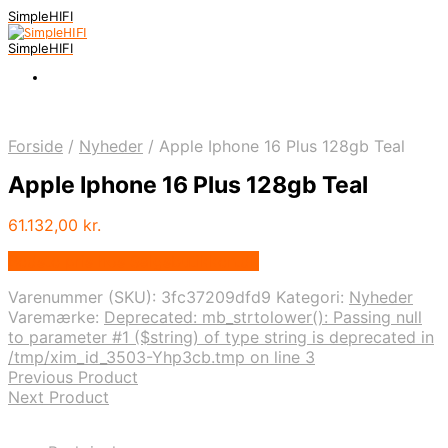
SimpleHIFI
SimpleHIFI
Forside
/
Nyheder
/
Apple Iphone 16 Plus 128gb Teal
Apple Iphone 16 Plus 128gb Teal
61.132,00
kr.
Bedste pris hos Salgsbutikken.dk
Varenummer (SKU):
3fc37209dfd9
Kategori:
Nyheder
Varemærke:
Deprecated: mb_strtolower(): Passing null
to parameter #1 ($string) of type string is deprecated in
/tmp/xim_id_3503-Yhp3cb.tmp on line 3
Previous Product
Next Product