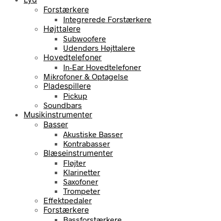
Forstærkere
Integrerede Forstærkere
Højttalere
Subwoofere
Udendørs Højttalere
Hovedtelefoner
In-Ear Hovedtelefoner
Mikrofoner & Optagelse
Pladespillere
Pickup
Soundbars
Musikinstrumenter
Basser
Akustiske Basser
Kontrabasser
Blæseinstrumenter
Fløjter
Klarinetter
Saxofoner
Trompeter
Effektpedaler
Forstærkere
Bassforstærkere