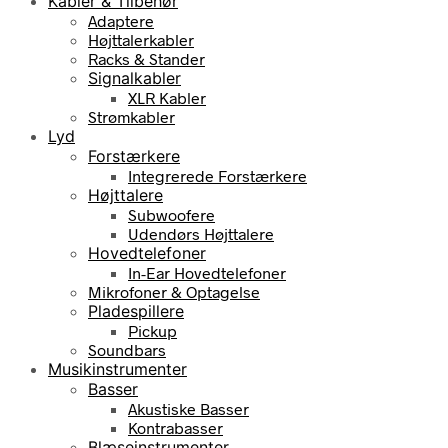
Kabler & Tilbehør
Adaptere
Højttalerkabler
Racks & Stander
Signalkabler
XLR Kabler
Strømkabler
Lyd
Forstærkere
Integrerede Forstærkere
Højttalere
Subwoofere
Udendørs Højttalere
Hovedtelefoner
In-Ear Hovedtelefoner
Mikrofoner & Optagelse
Pladespillere
Pickup
Soundbars
Musikinstrumenter
Basser
Akustiske Basser
Kontrabasser
Blæseinstrumenter