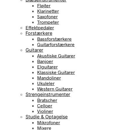
Fløjter
Klarinetter
Saxofoner
Trompeter
Effektpedaler
Forstærkere
Bassforstærkere
Guitarforstærkere
Guitarer
Akustiske Guitarer
Banjoer
Elguitarer
Klassiske Guitarer
Mandoliner
Ukuleler
Western Guitarer
Strengeinstrumenter
Bratscher
Celloer
Violiner
Studie & Optagelse
Mikrofoner
Mixere