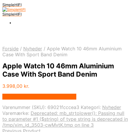
SimpleHIFI
SimpleHIFI
Forside
/
Nyheder
/
Apple Watch 10 46mm Aluminium
Case With Sport Band Denim
Apple Watch 10 46mm Aluminium
Case With Sport Band Denim
3.998,00
kr.
Bedste pris hos Salgsbutikken.dk
Varenummer (SKU):
69021fcccea3
Kategori:
Nyheder
Varemærke:
Deprecated: mb_strtolower(): Passing null
to parameter #1 ($string) of type string is deprecated in
/tmp/xim_id_3503-cwMvtK.tmp on line 3
Previous Product