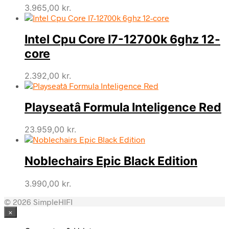
3.965,00
kr.
Intel Cpu Core I7-12700k 6ghz 12-
core
2.392,00
kr.
Playseatâ Formula Inteligence Red
23.959,00
kr.
Noblechairs Epic Black Edition
3.990,00
kr.
© 2026 SimpleHIFI
×