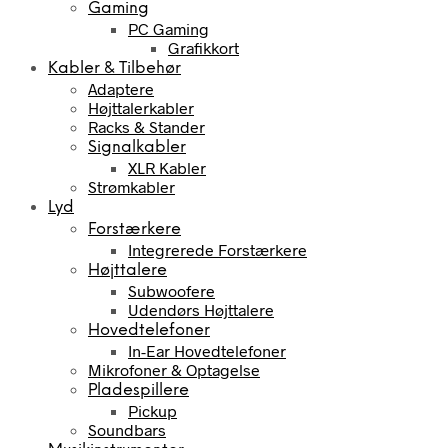
Gaming
PC Gaming
Grafikkort
Kabler & Tilbehør
Adaptere
Højttalerkabler
Racks & Stander
Signalkabler
XLR Kabler
Strømkabler
Lyd
Forstærkere
Integrerede Forstærkere
Højttalere
Subwoofere
Udendørs Højttalere
Hovedtelefoner
In-Ear Hovedtelefoner
Mikrofoner & Optagelse
Pladespillere
Pickup
Soundbars