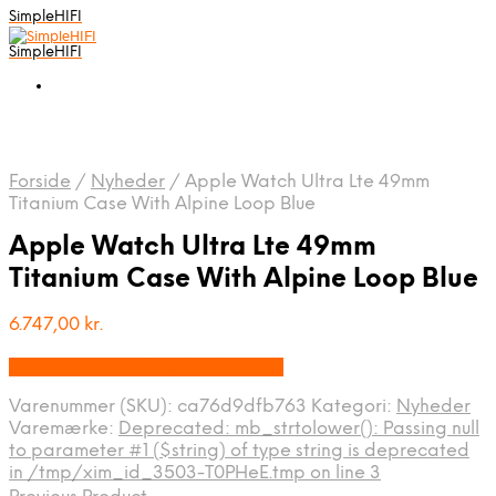
SimpleHIFI
SimpleHIFI
Forside
/
Nyheder
/
Apple Watch Ultra Lte 49mm
Titanium Case With Alpine Loop Blue
Apple Watch Ultra Lte 49mm
Titanium Case With Alpine Loop Blue
6.747,00
kr.
Bedste pris hos Salgsbutikken.dk
Varenummer (SKU):
ca76d9dfb763
Kategori:
Nyheder
Varemærke:
Deprecated: mb_strtolower(): Passing null
to parameter #1 ($string) of type string is deprecated
in /tmp/xim_id_3503-T0PHeE.tmp on line 3