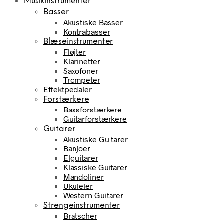
Musikinstrumenter
Basser
Akustiske Basser
Kontrabasser
Blæseinstrumenter
Fløjter
Klarinetter
Saxofoner
Trompeter
Effektpedaler
Forstærkere
Bassforstærkere
Guitarforstærkere
Guitarer
Akustiske Guitarer
Banjoer
Elguitarer
Klassiske Guitarer
Mandoliner
Ukuleler
Western Guitarer
Strengeinstrumenter
Bratscher