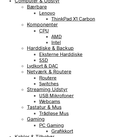
Computer & Udstyr
Bærbare
Lenovo
ThinkPad X1 Carbon
Komponenter
CPU
AMD
Intel
Harddiske & Backup
Eksterne Harddiske
SSD
Lydkort & DAC
Netværk & Routere
Routere
Switches
Streaming Udstyr
USB Mikrofoner
Webcams
Tastatur & Mus
Trådløse Mus
Gaming
PC Gaming
Grafikkort
Kabler & Tilbehør