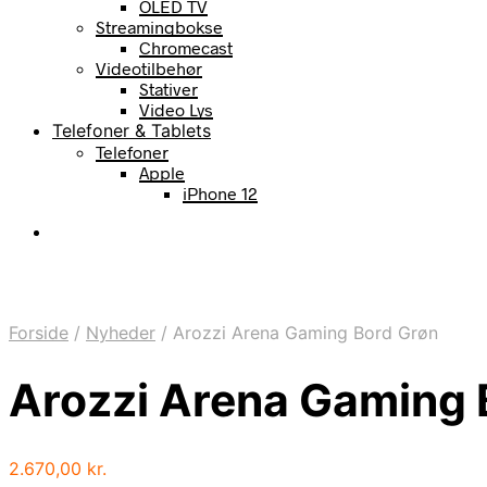
OLED TV
Streamingbokse
Chromecast
Videotilbehør
Stativer
Video Lys
Telefoner & Tablets
Telefoner
Apple
iPhone 12
Forside
/
Nyheder
/
Arozzi Arena Gaming Bord Grøn
Arozzi Arena Gaming 
2.670,00
kr.