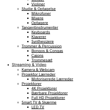
Violiner
Studie & Optagelse
Mikrofoner
Mixere
Optagere
Tangentinstrumenter
Keyboards
Klaverer
Synthesizere
Trommer & Percussion
Bongos & Congas
Cajons
Trommesæt
Streaming & Video
Kamera & Webcam
Projektor Lærreder
Motoriserede Lærreder
Projektorer
4K Projektorer
Bærbare Projektorer
Full HD Projektorer
Smart TV & Skærme
LED TV