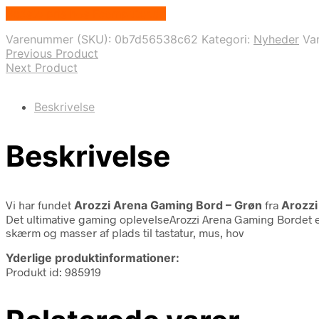
Bedste pris hos Fcomputer.dk
Varenummer (SKU):
0b7d56538c62
Kategori:
Nyheder
Va
Previous Product
Next Product
Beskrivelse
Beskrivelse
Vi har fundet
Arozzi Arena Gaming Bord – Grøn
fra
Arozzi
Det ultimative gaming oplevelseArozzi Arena Gaming Bordet er 
skærm og masser af plads til tastatur, mus, hov
Yderlige produktinformationer:
Produkt id: 985919