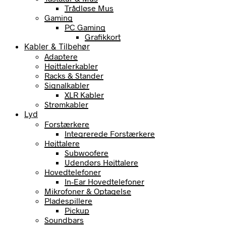
Trådløse Mus
Gaming
PC Gaming
Grafikkort
Kabler & Tilbehør
Adaptere
Højttalerkabler
Racks & Stander
Signalkabler
XLR Kabler
Strømkabler
Lyd
Forstærkere
Integrerede Forstærkere
Højttalere
Subwoofere
Udendørs Højttalere
Hovedtelefoner
In-Ear Hovedtelefoner
Mikrofoner & Optagelse
Pladespillere
Pickup
Soundbars