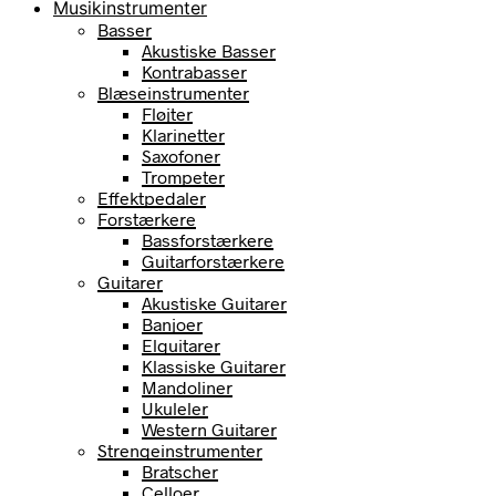
Musikinstrumenter
Basser
Akustiske Basser
Kontrabasser
Blæseinstrumenter
Fløjter
Klarinetter
Saxofoner
Trompeter
Effektpedaler
Forstærkere
Bassforstærkere
Guitarforstærkere
Guitarer
Akustiske Guitarer
Banjoer
Elguitarer
Klassiske Guitarer
Mandoliner
Ukuleler
Western Guitarer
Strengeinstrumenter
Bratscher
Celloer