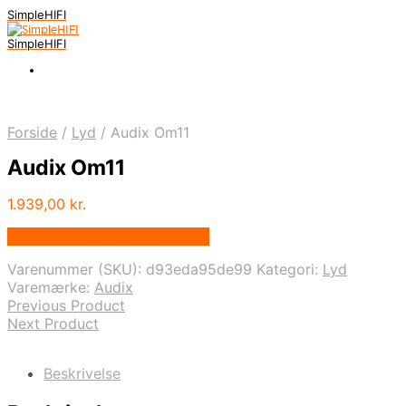
SimpleHIFI
SimpleHIFI
Forside
/
Lyd
/
Audix Om11
Audix Om11
1.939,00
kr.
Bedste pris hos Music You.dk
Varenummer (SKU):
d93eda95de99
Kategori:
Lyd
Varemærke:
Audix
Previous Product
Next Product
Beskrivelse