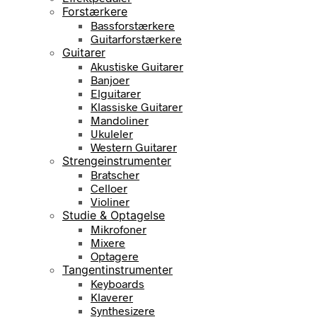
Forstærkere
Bassforstærkere
Guitarforstærkere
Guitarer
Akustiske Guitarer
Banjoer
Elguitarer
Klassiske Guitarer
Mandoliner
Ukuleler
Western Guitarer
Strengeinstrumenter
Bratscher
Celloer
Violiner
Studie & Optagelse
Mikrofoner
Mixere
Optagere
Tangentinstrumenter
Keyboards
Klaverer
Synthesizere