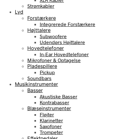
Strømkabler
Lyd
Forstærkere
Integrerede Forstærkere
Højttalere
Subwoofere
Udendørs Højttalere
Hovedtelefoner
In-Ear Hovedtelefoner
Mikrofoner & Optagelse
Pladespillere
Pickup
Soundbars
Musikinstrumenter
Basser
Akustiske Basser
Kontrabasser
Blæseinstrumenter
Fløjter
Klarinetter
Saxofoner
Trompeter
Effektpedaler