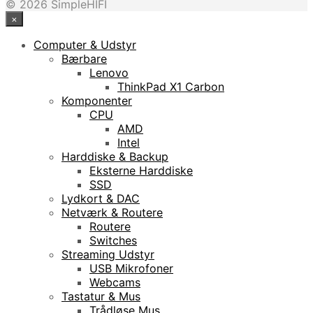
© 2026 SimpleHIFI
×
Computer & Udstyr
Bærbare
Lenovo
ThinkPad X1 Carbon
Komponenter
CPU
AMD
Intel
Harddiske & Backup
Eksterne Harddiske
SSD
Lydkort & DAC
Netværk & Routere
Routere
Switches
Streaming Udstyr
USB Mikrofoner
Webcams
Tastatur & Mus
Trådløse Mus