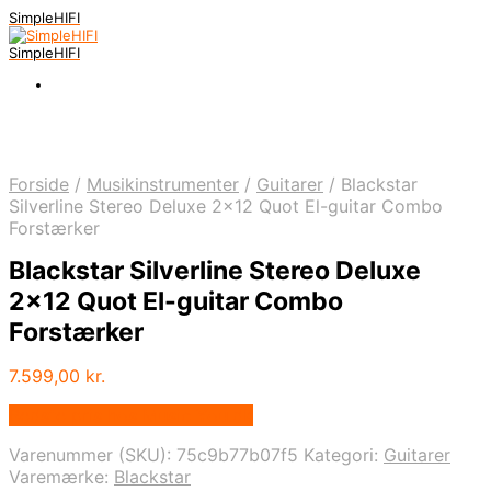
SimpleHIFI
SimpleHIFI
Forside
/
Musikinstrumenter
/
Guitarer
/
Blackstar
Silverline Stereo Deluxe 2×12 Quot El-guitar Combo
Forstærker
Blackstar Silverline Stereo Deluxe
2×12 Quot El-guitar Combo
Forstærker
7.599,00
kr.
Bedste pris hos Music You.dk
Varenummer (SKU):
75c9b77b07f5
Kategori:
Guitarer
Varemærke:
Blackstar