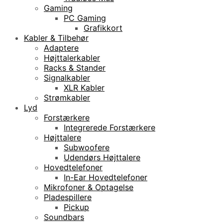
Gaming
PC Gaming
Grafikkort
Kabler & Tilbehør
Adaptere
Højttalerkabler
Racks & Stander
Signalkabler
XLR Kabler
Strømkabler
Lyd
Forstærkere
Integrerede Forstærkere
Højttalere
Subwoofere
Udendørs Højttalere
Hovedtelefoner
In-Ear Hovedtelefoner
Mikrofoner & Optagelse
Pladespillere
Pickup
Soundbars