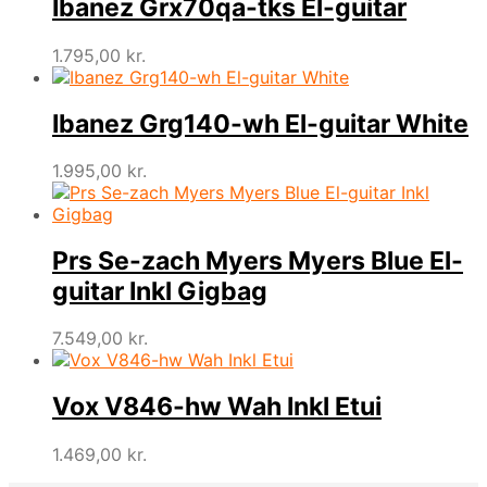
Ibanez Grx70qa-tks El-guitar
1.795,00
kr.
Ibanez Grg140-wh El-guitar White
1.995,00
kr.
Prs Se-zach Myers Myers Blue El-
guitar Inkl Gigbag
7.549,00
kr.
Vox V846-hw Wah Inkl Etui
1.469,00
kr.