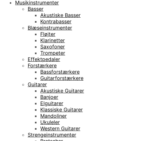
Musikinstrumenter
Basser
Akustiske Basser
Kontrabasser
Blæseinstrumenter
Fløjter
Klarinetter
Saxofoner
Trompeter
Effektpedaler
Forstærkere
Bassforstærkere
Guitarforstærkere
Guitarer
Akustiske Guitarer
Banjoer
Elguitarer
Klassiske Guitarer
Mandoliner
Ukuleler
Western Guitarer
Strengeinstrumenter
Bratscher