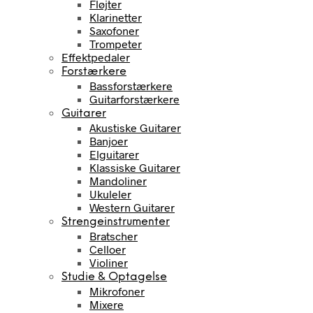
Fløjter
Klarinetter
Saxofoner
Trompeter
Effektpedaler
Forstærkere
Bassforstærkere
Guitarforstærkere
Guitarer
Akustiske Guitarer
Banjoer
Elguitarer
Klassiske Guitarer
Mandoliner
Ukuleler
Western Guitarer
Strengeinstrumenter
Bratscher
Celloer
Violiner
Studie & Optagelse
Mikrofoner
Mixere