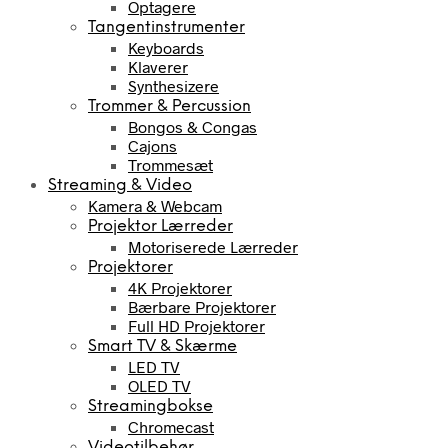
Optagere
Tangentinstrumenter
Keyboards
Klaverer
Synthesizere
Trommer & Percussion
Bongos & Congas
Cajons
Trommesæt
Streaming & Video
Kamera & Webcam
Projektor Lærreder
Motoriserede Lærreder
Projektorer
4K Projektorer
Bærbare Projektorer
Full HD Projektorer
Smart TV & Skærme
LED TV
OLED TV
Streamingbokse
Chromecast
Videotilbehør