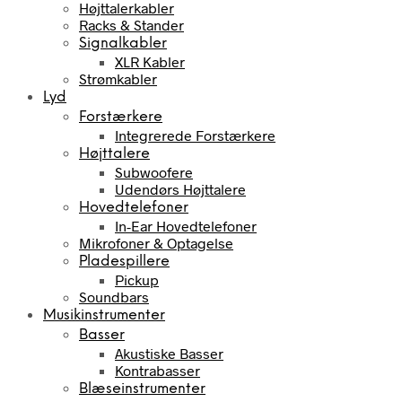
Højttalerkabler
Racks & Stander
Signalkabler
XLR Kabler
Strømkabler
Lyd
Forstærkere
Integrerede Forstærkere
Højttalere
Subwoofere
Udendørs Højttalere
Hovedtelefoner
In-Ear Hovedtelefoner
Mikrofoner & Optagelse
Pladespillere
Pickup
Soundbars
Musikinstrumenter
Basser
Akustiske Basser
Kontrabasser
Blæseinstrumenter