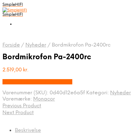
SimpleHIFI
SimpleHIFI
Forside
/
Nyheder
/
Bordmikrofon Pa-2400rc
Bordmikrofon Pa-2400rc
2.519,00
kr.
Bedste pris hos Disconetto.dk
Varenummer (SKU):
0d40d12e6a5f
Kategori:
Nyheder
Varemærke:
Monacor
Previous Product
Next Product
Beskrivelse