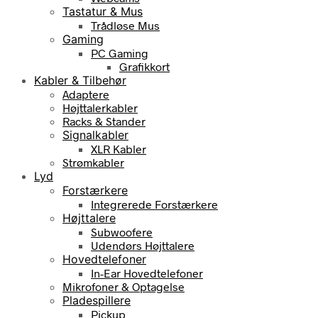
Tastatur & Mus
Trådløse Mus
Gaming
PC Gaming
Grafikkort
Kabler & Tilbehør
Adaptere
Højttalerkabler
Racks & Stander
Signalkabler
XLR Kabler
Strømkabler
Lyd
Forstærkere
Integrerede Forstærkere
Højttalere
Subwoofere
Udendørs Højttalere
Hovedtelefoner
In-Ear Hovedtelefoner
Mikrofoner & Optagelse
Pladespillere
Pickup