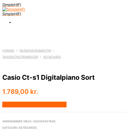
SimpleHIFI
SimpleHIFI
FORSIDE
/
MUSIKINSTRUMENTER
/
TANGENTINSTRUMENTER
/
KEYBOARDS
Casio Ct-s1 Digitalpiano Sort
1.789,00
kr.
Bedste pris hos Music You.dk
VARENUMMER (SKU):
CA0CE4FA7BAE
KATEGORI:
KEYBOARDS