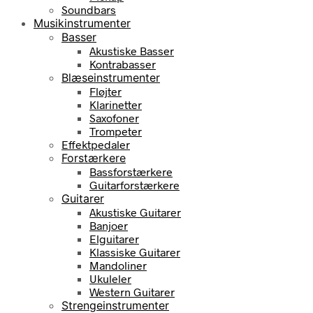
Soundbars
Musikinstrumenter
Basser
Akustiske Basser
Kontrabasser
Blæseinstrumenter
Fløjter
Klarinetter
Saxofoner
Trompeter
Effektpedaler
Forstærkere
Bassforstærkere
Guitarforstærkere
Guitarer
Akustiske Guitarer
Banjoer
Elguitarer
Klassiske Guitarer
Mandoliner
Ukuleler
Western Guitarer
Strengeinstrumenter