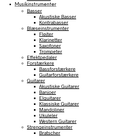
Musikinstrumenter
Basser
Akustiske Basser
Kontrabasser
Blæseinstrumenter
Fløjter
Klarinetter
Saxofoner
Trompeter
Effektpedaler
Forstærkere
Bassforstærkere
Guitarforstærkere
Guitarer
Akustiske Guitarer
Banjoer
Elguitarer
Klassiske Guitarer
Mandoliner
Ukuleler
Western Guitarer
Strengeinstrumenter
Bratscher