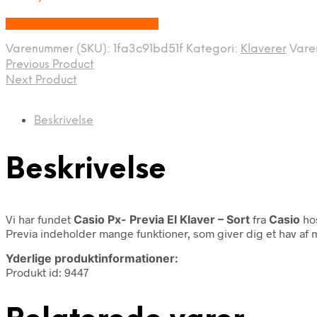
Bedste pris hos Music You.dk
Varenummer (SKU):
1fa3c91bd51f
Kategori:
Klaverer
Var
Previous Product
Next Product
Beskrivelse
Beskrivelse
Vi har fundet
Casio Px- Previa El Klaver – Sort
fra
Casio
hos
Previa indeholder mange funktioner, som giver dig et hav af 
Yderlige produktinformationer:
Produkt id: 9447