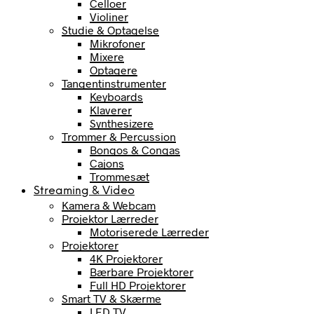
Celloer
Violiner
Studie & Optagelse
Mikrofoner
Mixere
Optagere
Tangentinstrumenter
Keyboards
Klaverer
Synthesizere
Trommer & Percussion
Bongos & Congas
Cajons
Trommesæt
Streaming & Video
Kamera & Webcam
Projektor Lærreder
Motoriserede Lærreder
Projektorer
4K Projektorer
Bærbare Projektorer
Full HD Projektorer
Smart TV & Skærme
LED TV