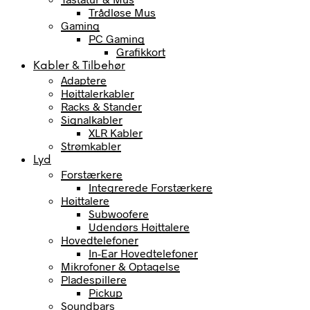
Trådløse Mus
Gaming
PC Gaming
Grafikkort
Kabler & Tilbehør
Adaptere
Højttalerkabler
Racks & Stander
Signalkabler
XLR Kabler
Strømkabler
Lyd
Forstærkere
Integrerede Forstærkere
Højttalere
Subwoofere
Udendørs Højttalere
Hovedtelefoner
In-Ear Hovedtelefoner
Mikrofoner & Optagelse
Pladespillere
Pickup
Soundbars