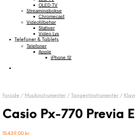
OLED TV
Streamingbokse
Chromecast
Videotilbehør
Stativer
Video Lys
Telefoner & Tablets
Telefoner
Apple
iPhone 12
Forside
/
Musikinstrumenter
/
Tangentinstrumenter
/
Klav
Casio Px-770 Previa E
15.439,00
kr.