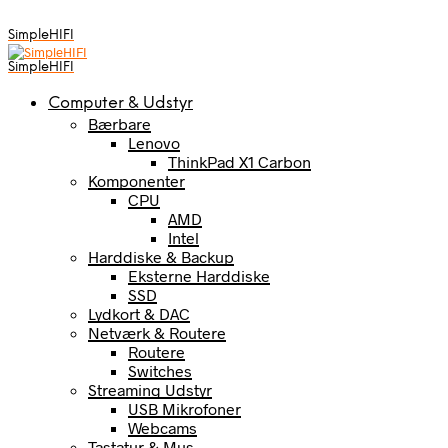
SimpleHIFI
SimpleHIFI
Computer & Udstyr
Bærbare
Lenovo
ThinkPad X1 Carbon
Komponenter
CPU
AMD
Intel
Harddiske & Backup
Eksterne Harddiske
SSD
Lydkort & DAC
Netværk & Routere
Routere
Switches
Streaming Udstyr
USB Mikrofoner
Webcams
Tastatur & Mus