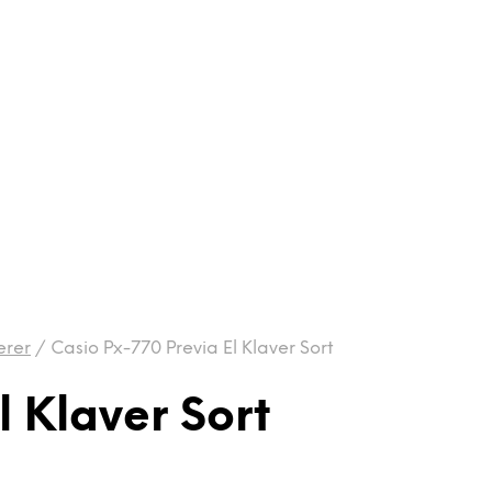
erer
/
Casio Px-770 Previa El Klaver Sort
l Klaver Sort