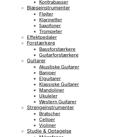
Kontrabasser
Blæseinstrumenter
Fløjter
Klarinetter
Saxofoner
Trompeter
Effektpedaler
Forstærkere
Bassforstærkere
Guitarforstærkere
Guitarer
Akustiske Guitarer
Banjoer
Elguitarer
Klassiske Guitarer
Mandoliner
Ukuleler
Western Guitarer
Strengeinstrumenter
Bratscher
Celloer
Violiner
Studie & Optagelse
Mikrofoner