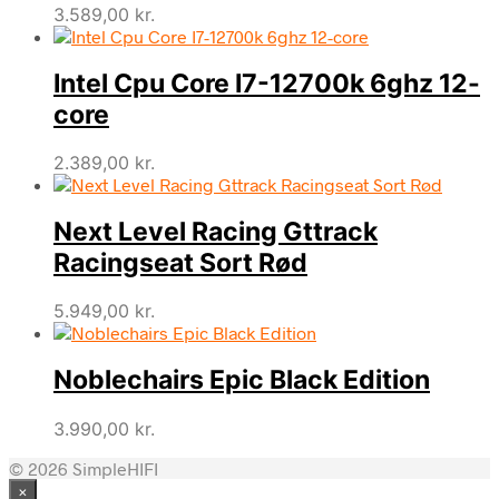
3.589,00
kr.
Intel Cpu Core I7-12700k 6ghz 12-
core
2.389,00
kr.
Next Level Racing Gttrack
Racingseat Sort Rød
5.949,00
kr.
Noblechairs Epic Black Edition
3.990,00
kr.
© 2026 SimpleHIFI
×