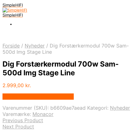
SimpleHIFI
SimpleHIFI
Forside
/
Nyheder
/
Dig Forstærkermodul 700w Sam-
500d Img Stage Line
Dig Forstærkermodul 700w Sam-
500d Img Stage Line
2.999,00
kr.
Bedste pris hos Disconetto.dk
Varenummer (SKU):
b6609ae7aead
Kategori:
Nyheder
Varemærke:
Monacor
Previous Product
Next Product