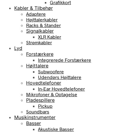
Grafikkort
Kabler & Tilbehør
Adaptere
Højttalerkabler
Racks & Stander
Signalkabler
XLR Kabler
Strømkabler
Lyd
Forstærkere
Integrerede Forstærkere
Højttalere
Subwoofere
Udendørs Højttalere
Hovedtelefoner
In-Ear Hovedtelefoner
Mikrofoner & Optagelse
Pladespillere
Pickup
Soundbars
Musikinstrumenter
Basser
Akustiske Basser