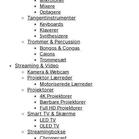
Mixere
Optagere
Tangentinstrumenter
Keyboards
Klaverer
Synthesizere
Trommer & Percussion
Bongos & Congas
Cajons
Trommesæt
Streaming & Video
Kamera & Webcam
Projektor Lærreder
Motoriserede Lærreder
Projektorer
4K Projektorer
Bærbare Projektorer
Full HD Projektorer
Smart TV & Skærme
LED TV
OLED TV
Streamingbokse
Chromecast