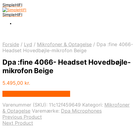
SimpleHIFI
SimpleHIFI
Forside
/
Lyd
/
Mikrofoner & Optagelse
/
Dpa :fine 4066-
Headset Hovedbøjle-mikrofon Beige
Dpa :fine 4066- Headset Hovedbøjle-
mikrofon Beige
5.495,00
kr.
Bedste pris hos Music You.dk
Varenummer (SKU):
11c12f459649
Kategori:
Mikrofoner
& Optagelse
Varemærke:
Dpa Microphones
Previous Product
Next Product