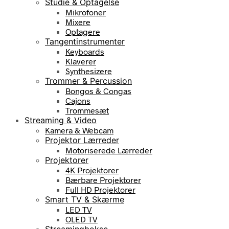
Studie & Optagelse
Mikrofoner
Mixere
Optagere
Tangentinstrumenter
Keyboards
Klaverer
Synthesizere
Trommer & Percussion
Bongos & Congas
Cajons
Trommesæt
Streaming & Video
Kamera & Webcam
Projektor Lærreder
Motoriserede Lærreder
Projektorer
4K Projektorer
Bærbare Projektorer
Full HD Projektorer
Smart TV & Skærme
LED TV
OLED TV
Streamingbokse