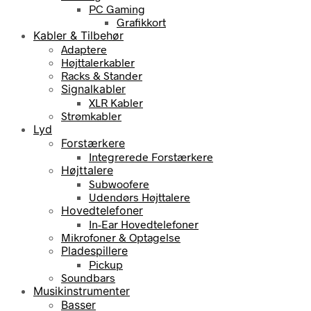
PC Gaming
Grafikkort
Kabler & Tilbehør
Adaptere
Højttalerkabler
Racks & Stander
Signalkabler
XLR Kabler
Strømkabler
Lyd
Forstærkere
Integrerede Forstærkere
Højttalere
Subwoofere
Udendørs Højttalere
Hovedtelefoner
In-Ear Hovedtelefoner
Mikrofoner & Optagelse
Pladespillere
Pickup
Soundbars
Musikinstrumenter
Basser