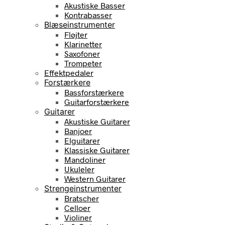
Akustiske Basser
Kontrabasser
Blæseinstrumenter
Fløjter
Klarinetter
Saxofoner
Trompeter
Effektpedaler
Forstærkere
Bassforstærkere
Guitarforstærkere
Guitarer
Akustiske Guitarer
Banjoer
Elguitarer
Klassiske Guitarer
Mandoliner
Ukuleler
Western Guitarer
Strengeinstrumenter
Bratscher
Celloer
Violiner