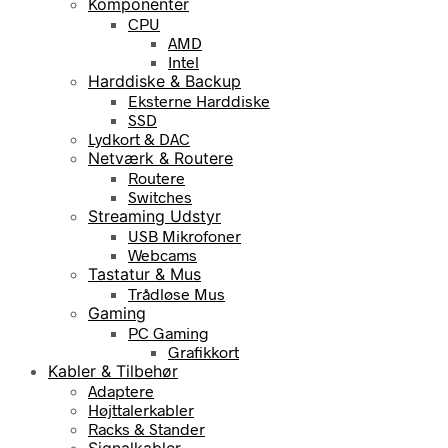
Komponenter
CPU
AMD
Intel
Harddiske & Backup
Eksterne Harddiske
SSD
Lydkort & DAC
Netværk & Routere
Routere
Switches
Streaming Udstyr
USB Mikrofoner
Webcams
Tastatur & Mus
Trådløse Mus
Gaming
PC Gaming
Grafikkort
Kabler & Tilbehør
Adaptere
Højttalerkabler
Racks & Stander
Signalkabler