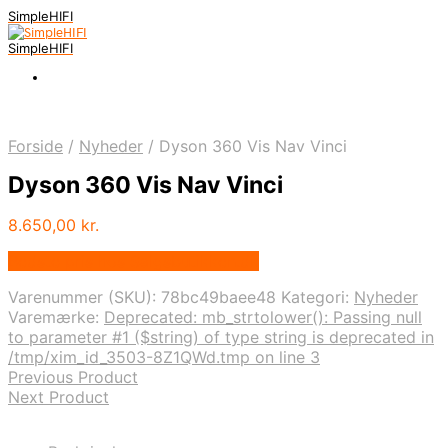
SimpleHIFI
SimpleHIFI
Forside
/
Nyheder
/
Dyson 360 Vis Nav Vinci
Dyson 360 Vis Nav Vinci
8.650,00
kr.
Bedste pris hos Salgsbutikken.dk
Varenummer (SKU):
78bc49baee48
Kategori:
Nyheder
Varemærke:
Deprecated: mb_strtolower(): Passing null
to parameter #1 ($string) of type string is deprecated in
/tmp/xim_id_3503-8Z1QWd.tmp on line 3
Previous Product
Next Product