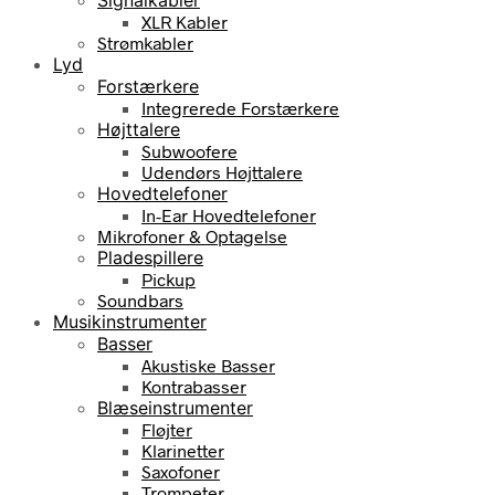
XLR Kabler
Strømkabler
Lyd
Forstærkere
Integrerede Forstærkere
Højttalere
Subwoofere
Udendørs Højttalere
Hovedtelefoner
In-Ear Hovedtelefoner
Mikrofoner & Optagelse
Pladespillere
Pickup
Soundbars
Musikinstrumenter
Basser
Akustiske Basser
Kontrabasser
Blæseinstrumenter
Fløjter
Klarinetter
Saxofoner
Trompeter