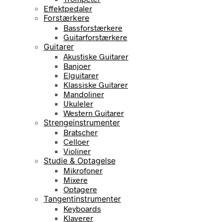
Effektpedaler
Forstærkere
Bassforstærkere
Guitarforstærkere
Guitarer
Akustiske Guitarer
Banjoer
Elguitarer
Klassiske Guitarer
Mandoliner
Ukuleler
Western Guitarer
Strengeinstrumenter
Bratscher
Celloer
Violiner
Studie & Optagelse
Mikrofoner
Mixere
Optagere
Tangentinstrumenter
Keyboards
Klaverer