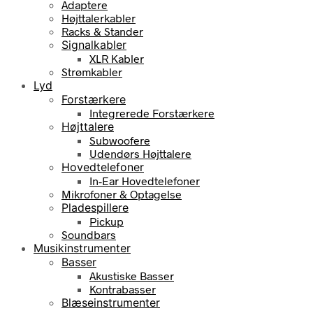
Adaptere
Højttalerkabler
Racks & Stander
Signalkabler
XLR Kabler
Strømkabler
Lyd
Forstærkere
Integrerede Forstærkere
Højttalere
Subwoofere
Udendørs Højttalere
Hovedtelefoner
In-Ear Hovedtelefoner
Mikrofoner & Optagelse
Pladespillere
Pickup
Soundbars
Musikinstrumenter
Basser
Akustiske Basser
Kontrabasser
Blæseinstrumenter