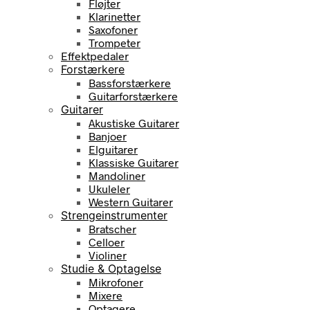
Fløjter
Klarinetter
Saxofoner
Trompeter
Effektpedaler
Forstærkere
Bassforstærkere
Guitarforstærkere
Guitarer
Akustiske Guitarer
Banjoer
Elguitarer
Klassiske Guitarer
Mandoliner
Ukuleler
Western Guitarer
Strengeinstrumenter
Bratscher
Celloer
Violiner
Studie & Optagelse
Mikrofoner
Mixere
Optagere