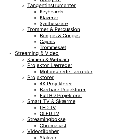
Tangentinstrumenter
Keyboards
Klaverer
Synthesizere
Trommer & Percussion
Bongos & Congas
Cajons
Trommesæt
Streaming & Video
Kamera & Webcam
Projektor Lærreder
Motoriserede Lærreder
Projektorer
4K Projektorer
Bærbare Projektorer
Full HD Projektorer
Smart TV & Skærme
LED TV
OLED TV
Streamingbokse
Chromecast
Videotilbehør
Stativer