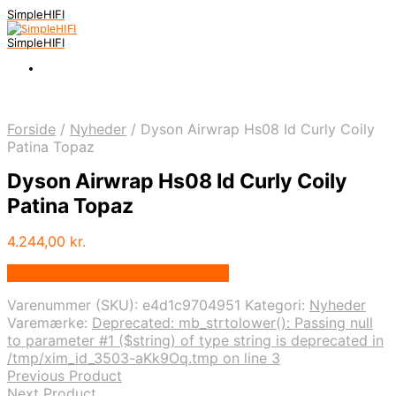
SimpleHIFI
SimpleHIFI
Forside
/
Nyheder
/
Dyson Airwrap Hs08 Id Curly Coily
Patina Topaz
Dyson Airwrap Hs08 Id Curly Coily
Patina Topaz
4.244,00
kr.
Bedste pris hos Salgsbutikken.dk
Varenummer (SKU):
e4d1c9704951
Kategori:
Nyheder
Varemærke:
Deprecated: mb_strtolower(): Passing null
to parameter #1 ($string) of type string is deprecated in
/tmp/xim_id_3503-aKk9Oq.tmp on line 3
Previous Product
Next Product