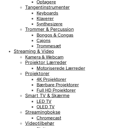
Optagere
Tangentinstrumenter
Keyboards
Klaverer
Synthesizere
Trommer & Percussion
Bongos & Congas
Cajons
Trommesæt
Streaming & Video
Kamera & Webcam
Projektor Lærreder
Motoriserede Lærreder
Projektorer
4K Projektorer
Bærbare Projektorer
Full HD Projektorer
Smart TV & Skærme
LED TV
OLED TV
Streamingbokse
Chromecast
Videotilbehør