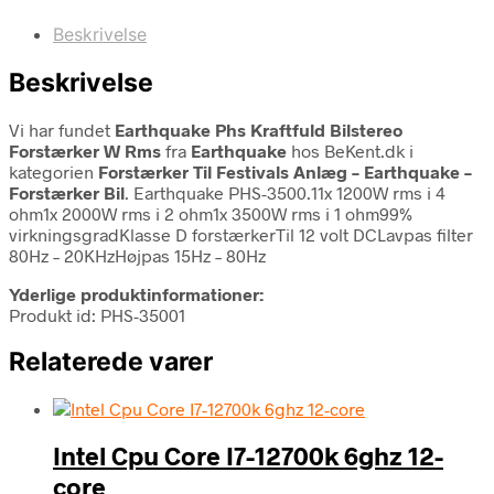
Beskrivelse
Beskrivelse
Vi har fundet
Earthquake Phs Kraftfuld Bilstereo
Forstærker W Rms
fra
Earthquake
hos BeKent.dk i
kategorien
Forstærker Til Festivals Anlæg – Earthquake –
Forstærker Bil
. Earthquake PHS-3500.11x 1200W rms i 4
ohm1x 2000W rms i 2 ohm1x 3500W rms i 1 ohm99%
virkningsgradKlasse D forstærkerTil 12 volt DCLavpas filter
80Hz – 20KHzHøjpas 15Hz – 80Hz
Yderlige produktinformationer:
Produkt id: PHS-35001
Relaterede varer
Intel Cpu Core I7-12700k 6ghz 12-
core