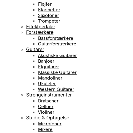
Fløjter
Klarinetter
Saxofoner
Trompeter
Effektpedaler
Forstærkere
Bassforstærkere
Guitarforstærkere
Guitarer
Akustiske Guitarer
Banjoer
Elguitarer
Klassiske Guitarer
Mandoliner
Ukuleler
Western Guitarer
Strengeinstrumenter
Bratscher
Celloer
Violiner
Studie & Optagelse
Mikrofoner
Mixere