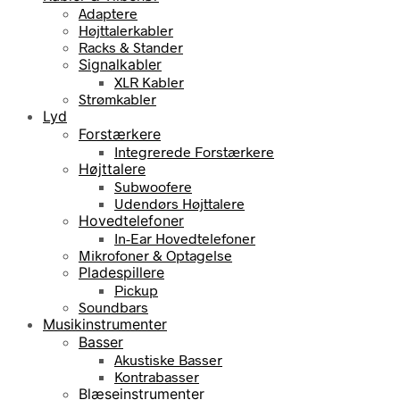
Adaptere
Højttalerkabler
Racks & Stander
Signalkabler
XLR Kabler
Strømkabler
Lyd
Forstærkere
Integrerede Forstærkere
Højttalere
Subwoofere
Udendørs Højttalere
Hovedtelefoner
In-Ear Hovedtelefoner
Mikrofoner & Optagelse
Pladespillere
Pickup
Soundbars
Musikinstrumenter
Basser
Akustiske Basser
Kontrabasser
Blæseinstrumenter