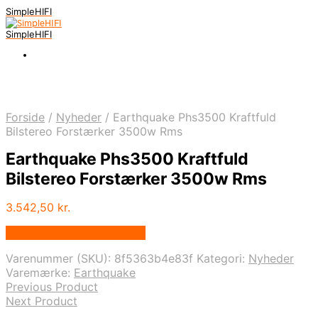
SimpleHIFI
SimpleHIFI
Forside
/
Nyheder
/
Earthquake Phs3500 Kraftfuld
Bilstereo Forstærker 3500w Rms
Earthquake Phs3500 Kraftfuld
Bilstereo Forstærker 3500w Rms
3.542,50
kr.
Bedste pris hos Bekent.dk
Varenummer (SKU):
8f5363b4e83f
Kategori:
Nyheder
Varemærke:
Earthquake
Previous Product
Next Product