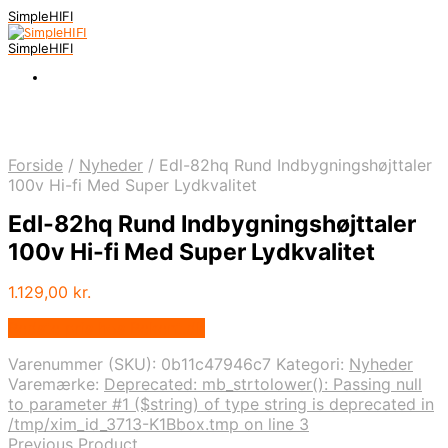
SimpleHIFI
SimpleHIFI
Forside
/
Nyheder
/
Edl-82hq Rund Indbygningshøjttaler
100v Hi-fi Med Super Lydkvalitet
Edl-82hq Rund Indbygningshøjttaler
100v Hi-fi Med Super Lydkvalitet
1.129,00
kr.
Bedste pris hos Bekent.dk
Varenummer (SKU):
0b11c47946c7
Kategori:
Nyheder
Varemærke:
Deprecated: mb_strtolower(): Passing null
to parameter #1 ($string) of type string is deprecated in
/tmp/xim_id_3713-K1Bbox.tmp on line 3
Previous Product