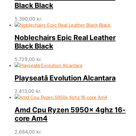
Black Black
5.390,00
kr.
Noblechairs Epic Real Leather
Black Black
5.729,00
kr.
Playseatâ Evolution Alcantara
2.413,00
kr.
Amd Cpu Ryzen 5950x 4ghz 16-
core Am4
2.684,00
kr.