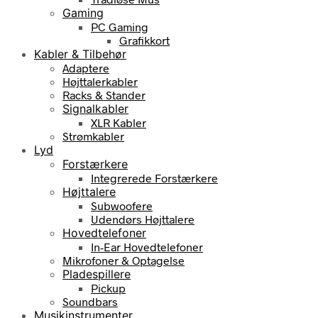
Gaming
PC Gaming
Grafikkort
Kabler & Tilbehør
Adaptere
Højttalerkabler
Racks & Stander
Signalkabler
XLR Kabler
Strømkabler
Lyd
Forstærkere
Integrerede Forstærkere
Højttalere
Subwoofere
Udendørs Højttalere
Hovedtelefoner
In-Ear Hovedtelefoner
Mikrofoner & Optagelse
Pladespillere
Pickup
Soundbars
Musikinstrumenter