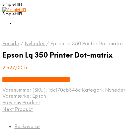
SimpleHIFI
SimpleHIFI
Forside
/
Nyheder
/
Epson Lq 350 Printer Dot-matrix
Epson Lq 350 Printer Dot-matrix
2.527,00
kr.
Bedste pris hos Fcomputer.dk
Varenummer (SKU):
1dc170cb346c
Kategori:
Nyheder
Varemærke:
Epson
Previous Product
Next Product
Beskrivelse