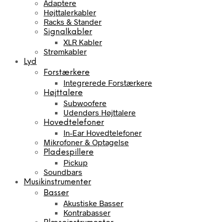
Adaptere
Højttalerkabler
Racks & Stander
Signalkabler
XLR Kabler
Strømkabler
Lyd
Forstærkere
Integrerede Forstærkere
Højttalere
Subwoofere
Udendørs Højttalere
Hovedtelefoner
In-Ear Hovedtelefoner
Mikrofoner & Optagelse
Pladespillere
Pickup
Soundbars
Musikinstrumenter
Basser
Akustiske Basser
Kontrabasser