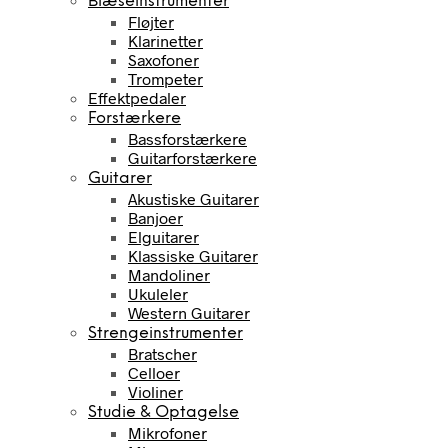
Blæseinstrumenter
Fløjter
Klarinetter
Saxofoner
Trompeter
Effektpedaler
Forstærkere
Bassforstærkere
Guitarforstærkere
Guitarer
Akustiske Guitarer
Banjoer
Elguitarer
Klassiske Guitarer
Mandoliner
Ukuleler
Western Guitarer
Strengeinstrumenter
Bratscher
Celloer
Violiner
Studie & Optagelse
Mikrofoner