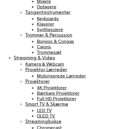
Mixere
Optagere
Tangentinstrumenter
Keyboards
Klaverer
Synthesizere
Trommer & Percussion
Bongos & Congas
Cajons
Trommesæt
Streaming & Video
Kamera & Webcam
Projektor Lærreder
Motoriserede Lærreder
Projektorer
4K Projektorer
Bærbare Projektorer
Full HD Projektorer
Smart TV & Skærme
LED TV
OLED TV
Streamingbokse
Chromecast