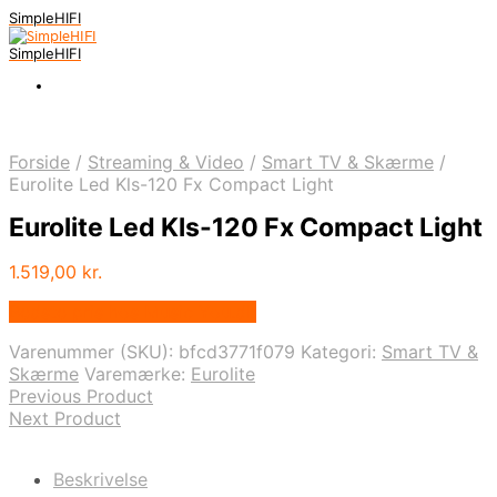
SimpleHIFI
SimpleHIFI
Forside
/
Streaming & Video
/
Smart TV & Skærme
/
Eurolite Led Kls-120 Fx Compact Light
Eurolite Led Kls-120 Fx Compact Light
1.519,00
kr.
Bedste pris hos Music You.dk
Varenummer (SKU):
bfcd3771f079
Kategori:
Smart TV &
Skærme
Varemærke:
Eurolite
Previous Product
Next Product
Beskrivelse