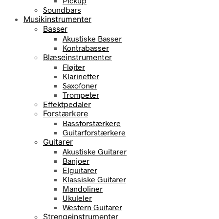
Pickup
Soundbars
Musikinstrumenter
Basser
Akustiske Basser
Kontrabasser
Blæseinstrumenter
Fløjter
Klarinetter
Saxofoner
Trompeter
Effektpedaler
Forstærkere
Bassforstærkere
Guitarforstærkere
Guitarer
Akustiske Guitarer
Banjoer
Elguitarer
Klassiske Guitarer
Mandoliner
Ukuleler
Western Guitarer
Strengeinstrumenter