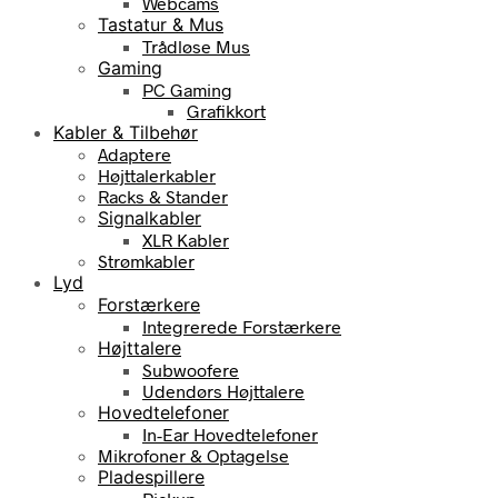
Webcams
Tastatur & Mus
Trådløse Mus
Gaming
PC Gaming
Grafikkort
Kabler & Tilbehør
Adaptere
Højttalerkabler
Racks & Stander
Signalkabler
XLR Kabler
Strømkabler
Lyd
Forstærkere
Integrerede Forstærkere
Højttalere
Subwoofere
Udendørs Højttalere
Hovedtelefoner
In-Ear Hovedtelefoner
Mikrofoner & Optagelse
Pladespillere