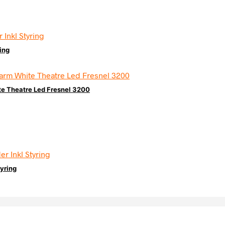
ing
e Theatre Led Fresnel 3200
yring