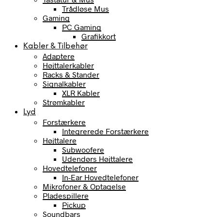
Trådløse Mus
Gaming
PC Gaming
Grafikkort
Kabler & Tilbehør
Adaptere
Højttalerkabler
Racks & Stander
Signalkabler
XLR Kabler
Strømkabler
Lyd
Forstærkere
Integrerede Forstærkere
Højttalere
Subwoofere
Udendørs Højttalere
Hovedtelefoner
In-Ear Hovedtelefoner
Mikrofoner & Optagelse
Pladespillere
Pickup
Soundbars