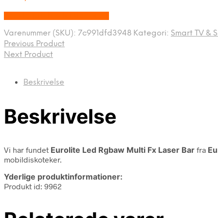
Bedste pris hos Music You.dk
Varenummer (SKU):
7c991dfd3948
Kategori:
Smart TV & 
Previous Product
Next Product
Beskrivelse
Beskrivelse
Vi har fundet
Eurolite Led Rgbaw Multi Fx Laser Bar
fra
Eu
mobildiskoteker.
Yderlige produktinformationer:
Produkt id: 9962