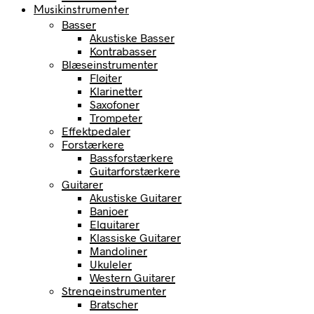
Musikinstrumenter
Basser
Akustiske Basser
Kontrabasser
Blæseinstrumenter
Fløjter
Klarinetter
Saxofoner
Trompeter
Effektpedaler
Forstærkere
Bassforstærkere
Guitarforstærkere
Guitarer
Akustiske Guitarer
Banjoer
Elguitarer
Klassiske Guitarer
Mandoliner
Ukuleler
Western Guitarer
Strengeinstrumenter
Bratscher