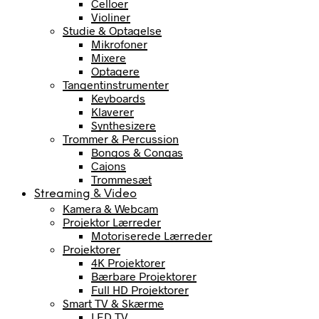
Celloer
Violiner
Studie & Optagelse
Mikrofoner
Mixere
Optagere
Tangentinstrumenter
Keyboards
Klaverer
Synthesizere
Trommer & Percussion
Bongos & Congas
Cajons
Trommesæt
Streaming & Video
Kamera & Webcam
Projektor Lærreder
Motoriserede Lærreder
Projektorer
4K Projektorer
Bærbare Projektorer
Full HD Projektorer
Smart TV & Skærme
LED TV