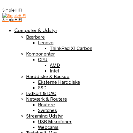
SimpleHIFI
SimpleHIFI
Computer & Udstyr
Bærbare
Lenovo
ThinkPad X1 Carbon
Komponenter
CPU
AMD
Intel
Harddiske & Backup
Eksterne Harddiske
SSD
Lydkort & DAC
Netværk & Routere
Routere
Switches
Streaming Udstyr
USB Mikrofoner
Webcams
Tastatur & Mus