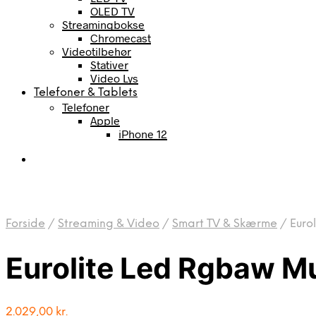
OLED TV
Streamingbokse
Chromecast
Videotilbehør
Stativer
Video Lys
Telefoner & Tablets
Telefoner
Apple
iPhone 12
Forside
/
Streaming & Video
/
Smart TV & Skærme
/
Eurol
Eurolite Led Rgbaw Mu
2.029,00
kr.