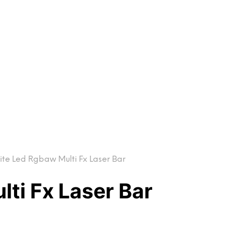
ite Led Rgbaw Multi Fx Laser Bar
lti Fx Laser Bar