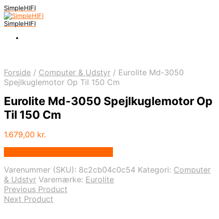
SimpleHIFI
SimpleHIFI
Forside
/
Computer & Udstyr
/
Eurolite Md-3050
Spejlkuglemotor Op Til 150 Cm
Eurolite Md-3050 Spejlkuglemotor Op
Til 150 Cm
1.679,00
kr.
Bedste pris hos Music You.dk
Varenummer (SKU):
8c2cb04c0c54
Kategori:
Computer
& Udstyr
Varemærke:
Eurolite
Previous Product
Next Product