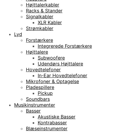
Højttalerkabler
Racks & Stander
Signalkabler
XLR Kabler
Strømkabler
Lyd
Forstærkere
Integrerede Forstærkere
Højttalere
Subwoofere
Udendørs Højttalere
Hovedtelefoner
In-Ear Hovedtelefoner
Mikrofoner & Optagelse
Pladespillere
Pickup
Soundbars
Musikinstrumenter
Basser
Akustiske Basser
Kontrabasser
Blæseinstrumenter