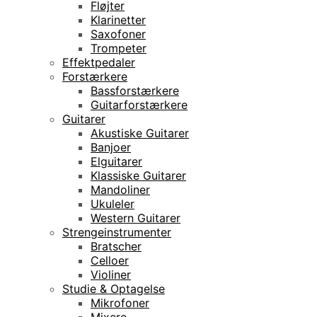
Fløjter
Klarinetter
Saxofoner
Trompeter
Effektpedaler
Forstærkere
Bassforstærkere
Guitarforstærkere
Guitarer
Akustiske Guitarer
Banjoer
Elguitarer
Klassiske Guitarer
Mandoliner
Ukuleler
Western Guitarer
Strengeinstrumenter
Bratscher
Celloer
Violiner
Studie & Optagelse
Mikrofoner
Mixere