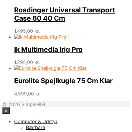
Roadinger Universal Transport
Case 60 40 Cm
1.495,00
kr.
Ik Multimedia Irig Pro
1.295,00
kr.
Eurolite Spejlkugle 75 Cm Klar
4.599,00
kr.
© 2026 SimpleHIFI
×
Computer & Udstyr
Bærbare