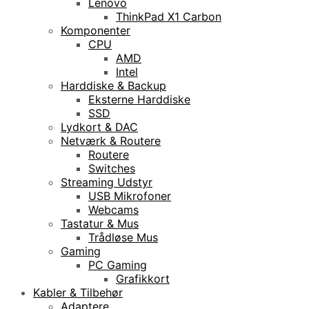
Lenovo
ThinkPad X1 Carbon
Komponenter
CPU
AMD
Intel
Harddiske & Backup
Eksterne Harddiske
SSD
Lydkort & DAC
Netværk & Routere
Routere
Switches
Streaming Udstyr
USB Mikrofoner
Webcams
Tastatur & Mus
Trådløse Mus
Gaming
PC Gaming
Grafikkort
Kabler & Tilbehør
Adaptere