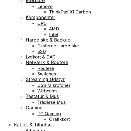
Bærbare
Lenovo
ThinkPad X1 Carbon
Komponenter
CPU
AMD
Intel
Harddiske & Backup
Eksterne Harddiske
SSD
Lydkort & DAC
Netværk & Routere
Routere
Switches
Streaming Udstyr
USB Mikrofoner
Webcams
Tastatur & Mus
Trådløse Mus
Gaming
PC Gaming
Grafikkort
Kabler & Tilbehør
Adaptere