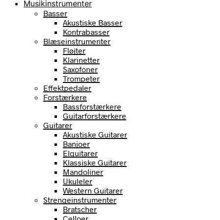
Musikinstrumenter
Basser
Akustiske Basser
Kontrabasser
Blæseinstrumenter
Fløjter
Klarinetter
Saxofoner
Trompeter
Effektpedaler
Forstærkere
Bassforstærkere
Guitarforstærkere
Guitarer
Akustiske Guitarer
Banjoer
Elguitarer
Klassiske Guitarer
Mandoliner
Ukuleler
Western Guitarer
Strengeinstrumenter
Bratscher
Celloer