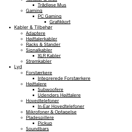
Trådløse Mus
Gaming
PC Gaming
Grafikkort
Kabler & Tilbehør
Adaptere
Højttalerkabler
Racks & Stander
Signalkabler
XLR Kabler
Strømkabler
Lyd
Forstærkere
Integrerede Forstærkere
Højttalere
Subwoofere
Udendørs Højttalere
Hovedtelefoner
In-Ear Hovedtelefoner
Mikrofoner & Optagelse
Pladespillere
Pickup
Soundbars