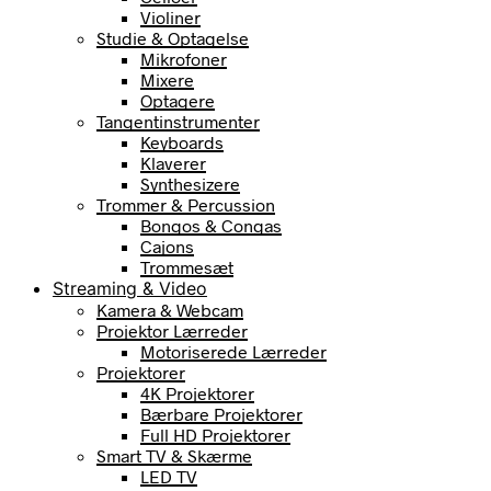
Violiner
Studie & Optagelse
Mikrofoner
Mixere
Optagere
Tangentinstrumenter
Keyboards
Klaverer
Synthesizere
Trommer & Percussion
Bongos & Congas
Cajons
Trommesæt
Streaming & Video
Kamera & Webcam
Projektor Lærreder
Motoriserede Lærreder
Projektorer
4K Projektorer
Bærbare Projektorer
Full HD Projektorer
Smart TV & Skærme
LED TV