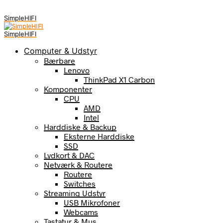
SimpleHIFI
SimpleHIFI
Computer & Udstyr
Bærbare
Lenovo
ThinkPad X1 Carbon
Komponenter
CPU
AMD
Intel
Harddiske & Backup
Eksterne Harddiske
SSD
Lydkort & DAC
Netværk & Routere
Routere
Switches
Streaming Udstyr
USB Mikrofoner
Webcams
Tastatur & Mus