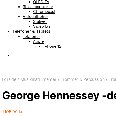
OLED TV
Streamingbokse
Chromecast
Videotilbehør
Stativer
Video Lys
Telefoner & Tablets
Telefoner
Apple
iPhone 12
Forside
/
Musikinstrumenter
/
Trommer & Percussion
/
Tr
George Hennessey -d
1.195,00
kr.