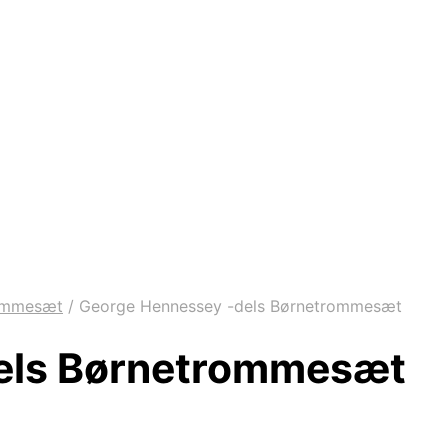
ommesæt
/
George Hennessey -dels Børnetrommesæt
els Børnetrommesæt