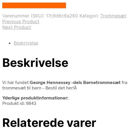
Bedste pris hos Music You.dk
Varenummer (SKU):
17c9d6c6a260
Kategori:
Trommesæt
Previous Product
Next Product
Beskrivelse
Beskrivelse
Vi har fundet
George Hennessey -dels Børnetrommesæt
fr
trommesæt til børn – Bestil det her!Â
Yderlige produktinformationer:
Produkt id: 9843
Relaterede varer