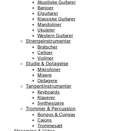
Akustiske Guitarer
Banjoer
Elguitarer
Klassiske Guitarer
Mandoliner
Ukuleler
Western Guitarer
Strengeinstrumenter
Bratscher
Celloer
Violiner
Studie & Optagelse
Mikrofoner
Mixere
Optagere
Tangentinstrumenter
Keyboards
Klaverer
Synthesizere
Trommer & Percussion
Bongos & Congas
Cajons
Trommesæt
Streaming & Video