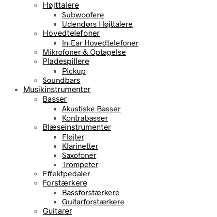
Højttalere
Subwoofere
Udendørs Højttalere
Hovedtelefoner
In-Ear Hovedtelefoner
Mikrofoner & Optagelse
Pladespillere
Pickup
Soundbars
Musikinstrumenter
Basser
Akustiske Basser
Kontrabasser
Blæseinstrumenter
Fløjter
Klarinetter
Saxofoner
Trompeter
Effektpedaler
Forstærkere
Bassforstærkere
Guitarforstærkere
Guitarer