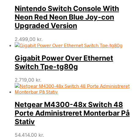
Nintendo Switch Console With
Neon Red Neon Blue Joy-con
Upgraded Version
2.499,00
kr.
Gigabit Power Over Ethernet
Switch Tpe-tg80g
2.719,00
kr.
Netgear M4300-48x Switch 48
Porte Administreret Monterbar På
Stativ
54.414,00
kr.