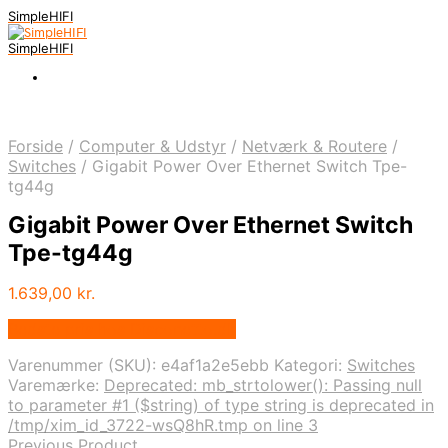
SimpleHIFI
SimpleHIFI
Forside
/
Computer & Udstyr
/
Netværk & Routere
/
Switches
/
Gigabit Power Over Ethernet Switch Tpe-
tg44g
Gigabit Power Over Ethernet Switch
Tpe-tg44g
1.639,00
kr.
Bedste pris hos Disconetto.dk
Varenummer (SKU):
e4af1a2e5ebb
Kategori:
Switches
Varemærke:
Deprecated: mb_strtolower(): Passing null
to parameter #1 ($string) of type string is deprecated in
/tmp/xim_id_3722-wsQ8hR.tmp on line 3
Previous Product