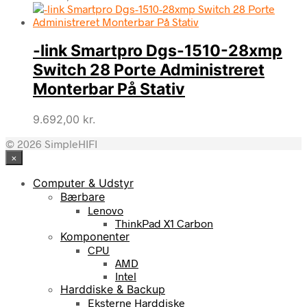
-link Smartpro Dgs-1510-28xmp
Switch 28 Porte Administreret
Monterbar På Stativ
9.692,00
kr.
© 2026 SimpleHIFI
×
Computer & Udstyr
Bærbare
Lenovo
ThinkPad X1 Carbon
Komponenter
CPU
AMD
Intel
Harddiske & Backup
Eksterne Harddiske