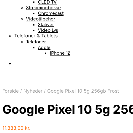
OLED TV
Streamingbokse
Chromecast
Videotilbehør
Stativer
Video Lys
Telefoner & Tablets
Telefoner
Apple
iPhone 12
Forside
/
Nyheder
/
Google Pixel 10 5g 256gb Frost
Google Pixel 10 5g 25
11.888,00
kr.