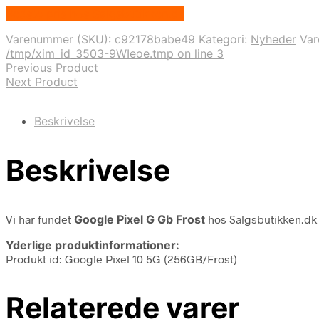
Bedste pris hos Salgsbutikken.dk
Varenummer (SKU):
c92178babe49
Kategori:
Nyheder
Va
/tmp/xim_id_3503-9WIeoe.tmp on line 3
Previous Product
Next Product
Beskrivelse
Beskrivelse
Vi har fundet
Google Pixel G Gb Frost
hos Salgsbutikken.dk
Yderlige produktinformationer:
Produkt id: Google Pixel 10 5G (256GB/Frost)
Relaterede varer