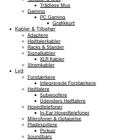
Trådløse Mus
Gaming
PC Gaming
Grafikkort
Kabler & Tilbehør
Adaptere
Højttalerkabler
Racks & Stander
Signalkabler
XLR Kabler
Strømkabler
Lyd
Forstærkere
Integrerede Forstærkere
Højttalere
Subwoofere
Udendørs Højttalere
Hovedtelefoner
In-Ear Hovedtelefoner
Mikrofoner & Optagelse
Pladespillere
Pickup
Soundbars