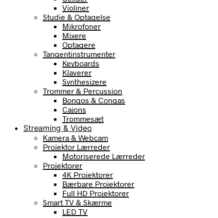
Violiner
Studie & Optagelse
Mikrofoner
Mixere
Optagere
Tangentinstrumenter
Keyboards
Klaverer
Synthesizere
Trommer & Percussion
Bongos & Congas
Cajons
Trommesæt
Streaming & Video
Kamera & Webcam
Projektor Lærreder
Motoriserede Lærreder
Projektorer
4K Projektorer
Bærbare Projektorer
Full HD Projektorer
Smart TV & Skærme
LED TV