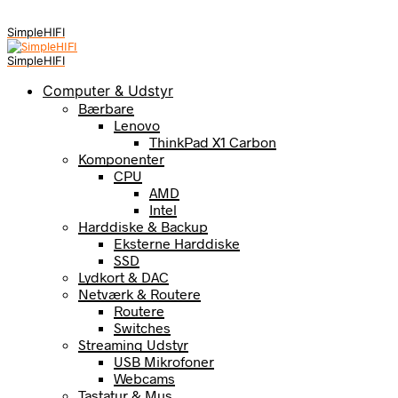
SimpleHIFI
SimpleHIFI
Computer & Udstyr
Bærbare
Lenovo
ThinkPad X1 Carbon
Komponenter
CPU
AMD
Intel
Harddiske & Backup
Eksterne Harddiske
SSD
Lydkort & DAC
Netværk & Routere
Routere
Switches
Streaming Udstyr
USB Mikrofoner
Webcams
Tastatur & Mus