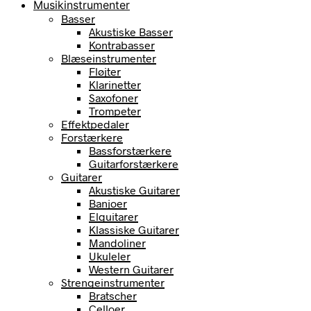
Musikinstrumenter
Basser
Akustiske Basser
Kontrabasser
Blæseinstrumenter
Fløjter
Klarinetter
Saxofoner
Trompeter
Effektpedaler
Forstærkere
Bassforstærkere
Guitarforstærkere
Guitarer
Akustiske Guitarer
Banjoer
Elguitarer
Klassiske Guitarer
Mandoliner
Ukuleler
Western Guitarer
Strengeinstrumenter
Bratscher
Celloer