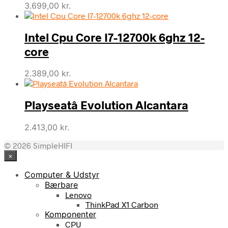
3.699,00
kr.
Intel Cpu Core I7-12700k 6ghz 12-
core
2.389,00
kr.
Playseatâ Evolution Alcantara
2.413,00
kr.
© 2026 SimpleHIFI
×
Computer & Udstyr
Bærbare
Lenovo
ThinkPad X1 Carbon
Komponenter
CPU