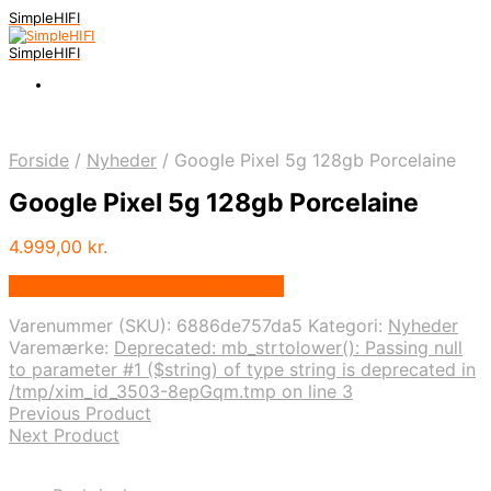
SimpleHIFI
SimpleHIFI
Forside
/
Nyheder
/
Google Pixel 5g 128gb Porcelaine
Google Pixel 5g 128gb Porcelaine
4.999,00
kr.
Bedste pris hos Salgsbutikken.dk
Varenummer (SKU):
6886de757da5
Kategori:
Nyheder
Varemærke:
Deprecated: mb_strtolower(): Passing null
to parameter #1 ($string) of type string is deprecated in
/tmp/xim_id_3503-8epGqm.tmp on line 3
Previous Product
Next Product