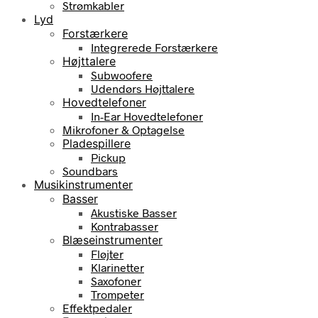
Strømkabler
Lyd
Forstærkere
Integrerede Forstærkere
Højttalere
Subwoofere
Udendørs Højttalere
Hovedtelefoner
In-Ear Hovedtelefoner
Mikrofoner & Optagelse
Pladespillere
Pickup
Soundbars
Musikinstrumenter
Basser
Akustiske Basser
Kontrabasser
Blæseinstrumenter
Fløjter
Klarinetter
Saxofoner
Trompeter
Effektpedaler