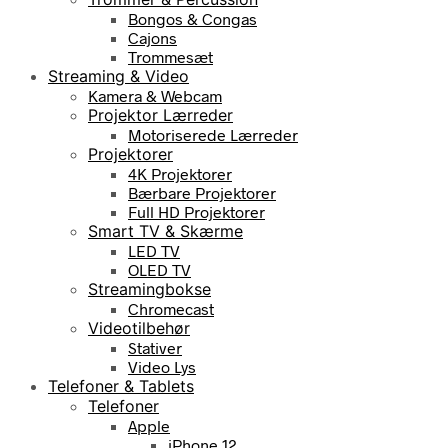
Bongos & Congas
Cajons
Trommesæt
Streaming & Video
Kamera & Webcam
Projektor Lærreder
Motoriserede Lærreder
Projektorer
4K Projektorer
Bærbare Projektorer
Full HD Projektorer
Smart TV & Skærme
LED TV
OLED TV
Streamingbokse
Chromecast
Videotilbehør
Stativer
Video Lys
Telefoner & Tablets
Telefoner
Apple
iPhone 12