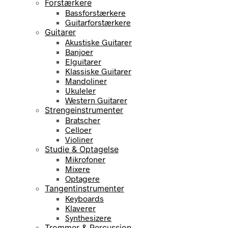
Forstærkere
Bassforstærkere
Guitarforstærkere
Guitarer
Akustiske Guitarer
Banjoer
Elguitarer
Klassiske Guitarer
Mandoliner
Ukuleler
Western Guitarer
Strengeinstrumenter
Bratscher
Celloer
Violiner
Studie & Optagelse
Mikrofoner
Mixere
Optagere
Tangentinstrumenter
Keyboards
Klaverer
Synthesizere
Trommer & Percussion