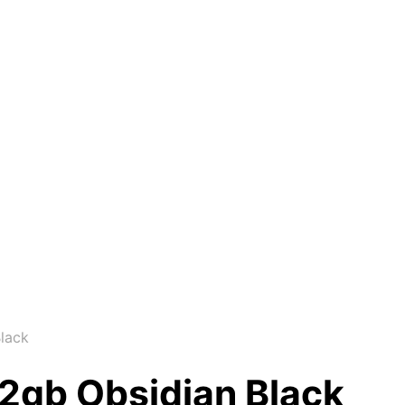
lack
12gb Obsidian Black