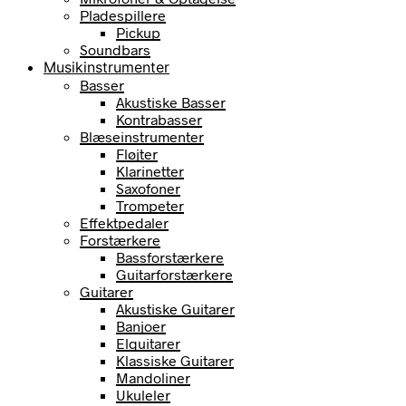
Pladespillere
Pickup
Soundbars
Musikinstrumenter
Basser
Akustiske Basser
Kontrabasser
Blæseinstrumenter
Fløjter
Klarinetter
Saxofoner
Trompeter
Effektpedaler
Forstærkere
Bassforstærkere
Guitarforstærkere
Guitarer
Akustiske Guitarer
Banjoer
Elguitarer
Klassiske Guitarer
Mandoliner
Ukuleler