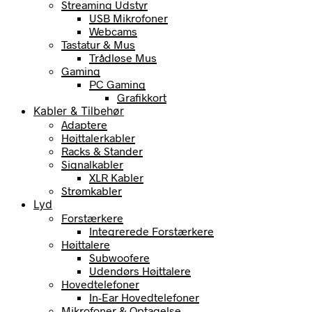
Streaming Udstyr
USB Mikrofoner
Webcams
Tastatur & Mus
Trådløse Mus
Gaming
PC Gaming
Grafikkort
Kabler & Tilbehør
Adaptere
Højttalerkabler
Racks & Stander
Signalkabler
XLR Kabler
Strømkabler
Lyd
Forstærkere
Integrerede Forstærkere
Højttalere
Subwoofere
Udendørs Højttalere
Hovedtelefoner
In-Ear Hovedtelefoner
Mikrofoner & Optagelse