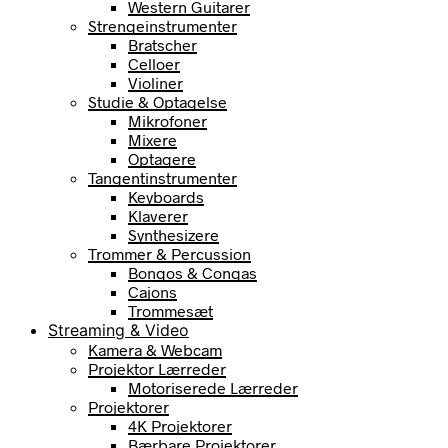
Western Guitarer
Strengeinstrumenter
Bratscher
Celloer
Violiner
Studie & Optagelse
Mikrofoner
Mixere
Optagere
Tangentinstrumenter
Keyboards
Klaverer
Synthesizere
Trommer & Percussion
Bongos & Congas
Cajons
Trommesæt
Streaming & Video
Kamera & Webcam
Projektor Lærreder
Motoriserede Lærreder
Projektorer
4K Projektorer
Bærbare Projektorer