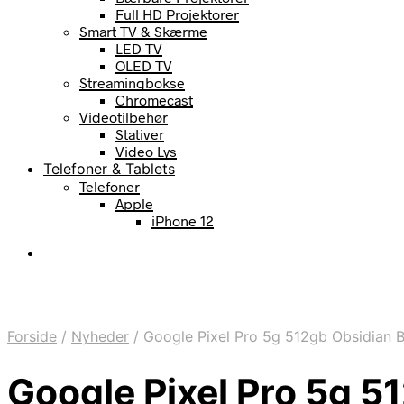
Full HD Projektorer
Smart TV & Skærme
LED TV
OLED TV
Streamingbokse
Chromecast
Videotilbehør
Stativer
Video Lys
Telefoner & Tablets
Telefoner
Apple
iPhone 12
Forside
/
Nyheder
/
Google Pixel Pro 5g 512gb Obsidian B
Google Pixel Pro 5g 5