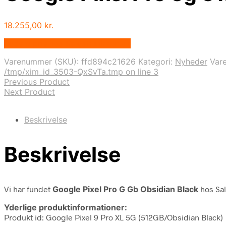
18.255,00
kr.
Bedste pris hos Salgsbutikken.dk
Varenummer (SKU):
ffd894c21626
Kategori:
Nyheder
Var
/tmp/xim_id_3503-QxSvTa.tmp on line 3
Previous Product
Next Product
Beskrivelse
Beskrivelse
Vi har fundet
Google Pixel Pro G Gb Obsidian Black
hos Sa
Yderlige produktinformationer:
Produkt id: Google Pixel 9 Pro XL 5G (512GB/Obsidian Black)