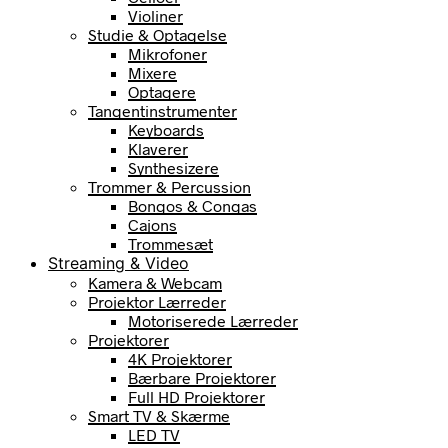
Violiner
Studie & Optagelse
Mikrofoner
Mixere
Optagere
Tangentinstrumenter
Keyboards
Klaverer
Synthesizere
Trommer & Percussion
Bongos & Congas
Cajons
Trommesæt
Streaming & Video
Kamera & Webcam
Projektor Lærreder
Motoriserede Lærreder
Projektorer
4K Projektorer
Bærbare Projektorer
Full HD Projektorer
Smart TV & Skærme
LED TV