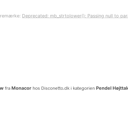
aremærke:
Deprecated: mb_strtolower(): Passing null to para
Sw
fra
Monacor
hos Disconetto.dk i kategorien
Pendel Højttal