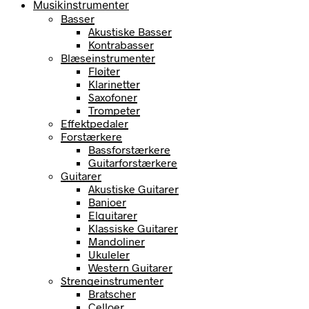
Musikinstrumenter
Basser
Akustiske Basser
Kontrabasser
Blæseinstrumenter
Fløjter
Klarinetter
Saxofoner
Trompeter
Effektpedaler
Forstærkere
Bassforstærkere
Guitarforstærkere
Guitarer
Akustiske Guitarer
Banjoer
Elguitarer
Klassiske Guitarer
Mandoliner
Ukuleler
Western Guitarer
Strengeinstrumenter
Bratscher
Celloer