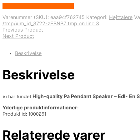
Bedste pris hos Disconetto.dk
Varenummer (SKU):
eaa94f762745
Kategori:
Højttalere
V
/tmp/xim_id_3722-zEBNBZ.tmp on line 3
Previous Product
Next Product
Beskrivelse
Beskrivelse
Vi har fundet
High-quality Pa Pendant Speaker – Edl- En 
Yderlige produktinformationer:
Produkt id: 1000261
Relaterede varer