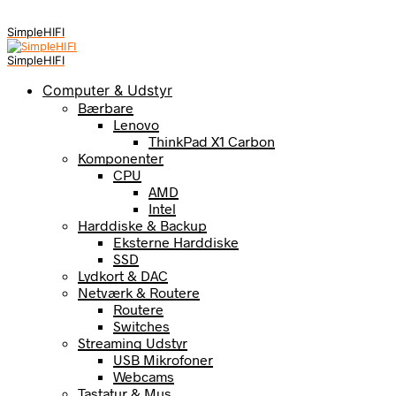
SimpleHIFI
SimpleHIFI
Computer & Udstyr
Bærbare
Lenovo
ThinkPad X1 Carbon
Komponenter
CPU
AMD
Intel
Harddiske & Backup
Eksterne Harddiske
SSD
Lydkort & DAC
Netværk & Routere
Routere
Switches
Streaming Udstyr
USB Mikrofoner
Webcams
Tastatur & Mus