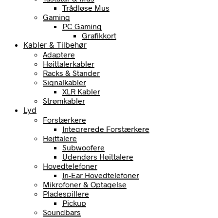
Trådløse Mus
Gaming
PC Gaming
Grafikkort
Kabler & Tilbehør
Adaptere
Højttalerkabler
Racks & Stander
Signalkabler
XLR Kabler
Strømkabler
Lyd
Forstærkere
Integrerede Forstærkere
Højttalere
Subwoofere
Udendørs Højttalere
Hovedtelefoner
In-Ear Hovedtelefoner
Mikrofoner & Optagelse
Pladespillere
Pickup
Soundbars