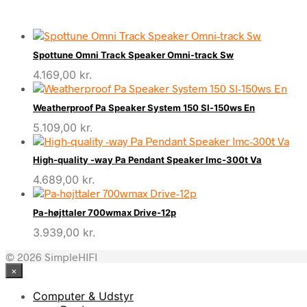
Spottune Omni Track Speaker Omni-track Sw
4.169,00
kr.
Weatherproof Pa Speaker System 150 Sl-150ws En
5.109,00
kr.
High-quality -way Pa Pendant Speaker Imc-300t Va
4.689,00
kr.
Pa-højttaler 700wmax Drive-12p
3.939,00
kr.
© 2026 SimpleHIFI
×
Computer & Udstyr