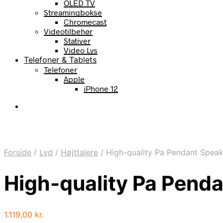
OLED TV
Streamingbokse
Chromecast
Videotilbehør
Stativer
Video Lys
Telefoner & Tablets
Telefoner
Apple
iPhone 12
Forside
/
Lyd
/
Højttalere
/
High-quality Pa Pendant Spea
High-quality Pa Pend
1.119,00
kr.