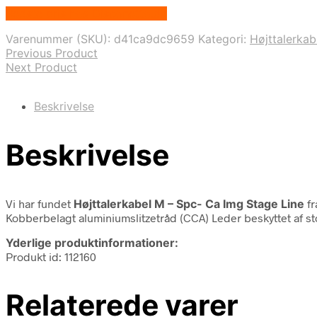
Bedste pris hos Disconetto.dk
Varenummer (SKU):
d41ca9dc9659
Kategori:
Højttalerkab
Previous Product
Next Product
Beskrivelse
Beskrivelse
Vi har fundet
Højttalerkabel M – Spc- Ca Img Stage Line
fr
Kobberbelagt aluminiumslitzetråd (CCA) Leder beskyttet af 
Yderlige produktinformationer:
Produkt id: 112160
Relaterede varer