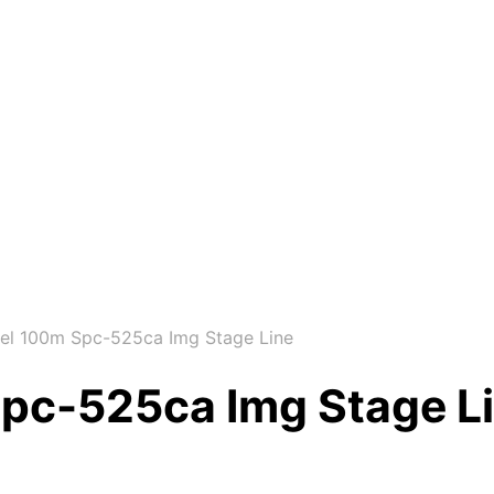
bel 100m Spc-525ca Img Stage Line
Spc-525ca Img Stage L