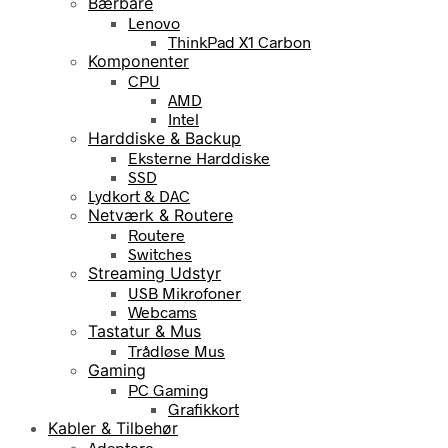
Bærbare
Lenovo
ThinkPad X1 Carbon
Komponenter
CPU
AMD
Intel
Harddiske & Backup
Eksterne Harddiske
SSD
Lydkort & DAC
Netværk & Routere
Routere
Switches
Streaming Udstyr
USB Mikrofoner
Webcams
Tastatur & Mus
Trådløse Mus
Gaming
PC Gaming
Grafikkort
Kabler & Tilbehør
Adaptere