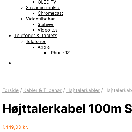
OLED TV
Streamingbokse
Chromecast
Videotilbehør
Stativer
Video Lys
Telefoner & Tablets
Telefoner
Apple
iPhone 12
Forside
/
Kabler & Tilbehør
/
Højttalerkabler
/
Højttalerka
Højttalerkabel 100m 
1.449,00
kr.