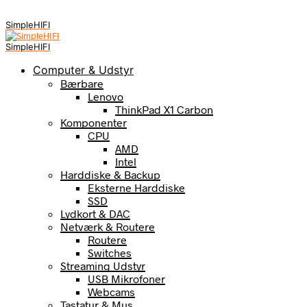
SimpleHIFI
SimpleHIFI
Computer & Udstyr
Bærbare
Lenovo
ThinkPad X1 Carbon
Komponenter
CPU
AMD
Intel
Harddiske & Backup
Eksterne Harddiske
SSD
Lydkort & DAC
Netværk & Routere
Routere
Switches
Streaming Udstyr
USB Mikrofoner
Webcams
Tastatur & Mus