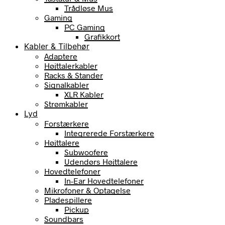
Trådløse Mus
Gaming
PC Gaming
Grafikkort
Kabler & Tilbehør
Adaptere
Højttalerkabler
Racks & Stander
Signalkabler
XLR Kabler
Strømkabler
Lyd
Forstærkere
Integrerede Forstærkere
Højttalere
Subwoofere
Udendørs Højttalere
Hovedtelefoner
In-Ear Hovedtelefoner
Mikrofoner & Optagelse
Pladespillere
Pickup
Soundbars