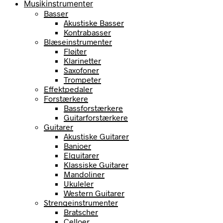
Musikinstrumenter
Basser
Akustiske Basser
Kontrabasser
Blæseinstrumenter
Fløjter
Klarinetter
Saxofoner
Trompeter
Effektpedaler
Forstærkere
Bassforstærkere
Guitarforstærkere
Guitarer
Akustiske Guitarer
Banjoer
Elguitarer
Klassiske Guitarer
Mandoliner
Ukuleler
Western Guitarer
Strengeinstrumenter
Bratscher
Celloer