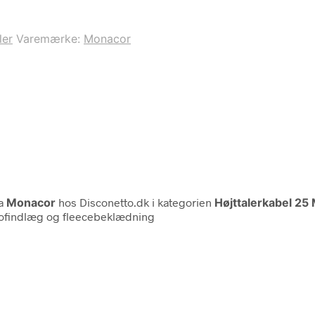
ler
Varemærke:
Monacor
a
Monacor
hos Disconetto.dk i kategorien
Højttalerkabel 2
stofindlæg og fleecebeklædning