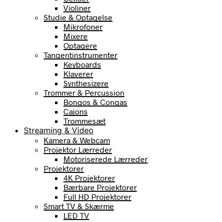
Violiner
Studie & Optagelse
Mikrofoner
Mixere
Optagere
Tangentinstrumenter
Keyboards
Klaverer
Synthesizere
Trommer & Percussion
Bongos & Congas
Cajons
Trommesæt
Streaming & Video
Kamera & Webcam
Projektor Lærreder
Motoriserede Lærreder
Projektorer
4K Projektorer
Bærbare Projektorer
Full HD Projektorer
Smart TV & Skærme
LED TV