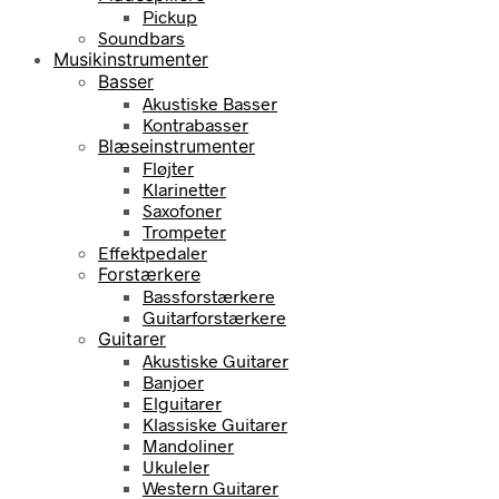
Pickup
Soundbars
Musikinstrumenter
Basser
Akustiske Basser
Kontrabasser
Blæseinstrumenter
Fløjter
Klarinetter
Saxofoner
Trompeter
Effektpedaler
Forstærkere
Bassforstærkere
Guitarforstærkere
Guitarer
Akustiske Guitarer
Banjoer
Elguitarer
Klassiske Guitarer
Mandoliner
Ukuleler
Western Guitarer