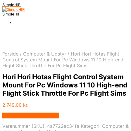
SimpleHIFI
SimpleHIFI
Forside
/
Computer & Udstyr
/
Hori Hori Hotas Flight
Control System Mount For Pc Windows 11 10 High-end
Flight Stick Throttle For Pc Flight Sims
Hori Hori Hotas Flight Control System
Mount For Pc Windows 11 10 High-end
Flight Stick Throttle For Pc Flight Sims
2.749,00
kr.
Bedste pris hos Geekd.dk
Varenummer (SKU):
4a7722ac34fa
Kategori:
Computer &