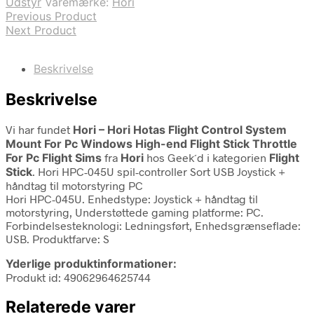
Udstyr
Varemærke:
Hori
Previous Product
Next Product
Beskrivelse
Beskrivelse
Vi har fundet
Hori – Hori Hotas Flight Control System
Mount For Pc Windows High-end Flight Stick Throttle
For Pc Flight Sims
fra
Hori
hos Geek´d i kategorien
Flight
Stick
. Hori HPC-045U spil-controller Sort USB Joystick +
håndtag til motorstyring PC
Hori HPC-045U. Enhedstype: Joystick + håndtag til
motorstyring, Understøttede gaming platforme: PC.
Forbindelsesteknologi: Ledningsført, Enhedsgrænseflade:
USB. Produktfarve: S
Yderlige produktinformationer:
Produkt id: 49062964625744
Relaterede varer