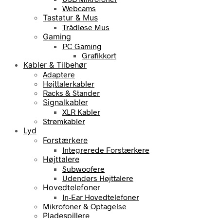
Webcams
Tastatur & Mus
Trådløse Mus
Gaming
PC Gaming
Grafikkort
Kabler & Tilbehør
Adaptere
Højttalerkabler
Racks & Stander
Signalkabler
XLR Kabler
Strømkabler
Lyd
Forstærkere
Integrerede Forstærkere
Højttalere
Subwoofere
Udendørs Højttalere
Hovedtelefoner
In-Ear Hovedtelefoner
Mikrofoner & Optagelse
Pladespillere