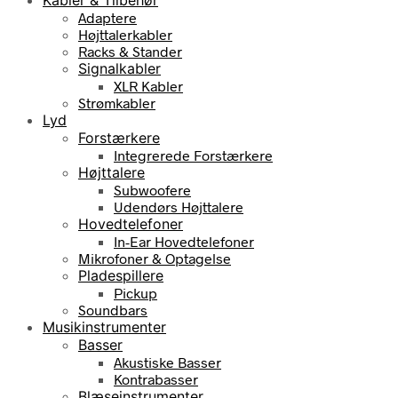
Adaptere
Højttalerkabler
Racks & Stander
Signalkabler
XLR Kabler
Strømkabler
Lyd
Forstærkere
Integrerede Forstærkere
Højttalere
Subwoofere
Udendørs Højttalere
Hovedtelefoner
In-Ear Hovedtelefoner
Mikrofoner & Optagelse
Pladespillere
Pickup
Soundbars
Musikinstrumenter
Basser
Akustiske Basser
Kontrabasser
Blæseinstrumenter