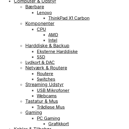
Computer & Udstyr
Bærbare
Lenovo
ThinkPad X1 Carbon
Komponenter
CPU
AMD
Intel
Harddiske & Backup
Eksterne Harddiske
SSD
Lydkort & DAC
Netværk & Routere
Routere
Switches
Streaming Udstyr
USB Mikrofoner
Webcams
Tastatur & Mus
Trådløse Mus
Gaming
PC Gaming
Grafikkort
Kabler & Tilbehør