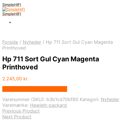
SimpleHIFI
SimpleHIFI
Forside
/
Nyheder
/
Hp 711 Sort Gul Cyan Magenta
Printhoved
Hp 711 Sort Gul Cyan Magenta
Printhoved
2.245,00
kr.
Bedste pris hos Fcomputer.dk
Varenummer (SKU):
b3b1cd70bf80
Kategori:
Nyheder
Varemærke:
Hewlett-packard
Previous Product
Next Product