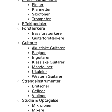
Fløjter
Klarinetter
Saxofoner
Trompeter
Effektpedaler
Forstærkere
Bassforstærkere
Guitarforstærkere
Guitarer
Akustiske Guitarer
Banjoer
Elguitarer
Klassiske Guitarer
Mandoliner
Ukuleler
Western Guitarer
Strengeinstrumenter
Bratscher
Celloer
Violiner
Studie & Optagelse
Mikrofoner
Mixere