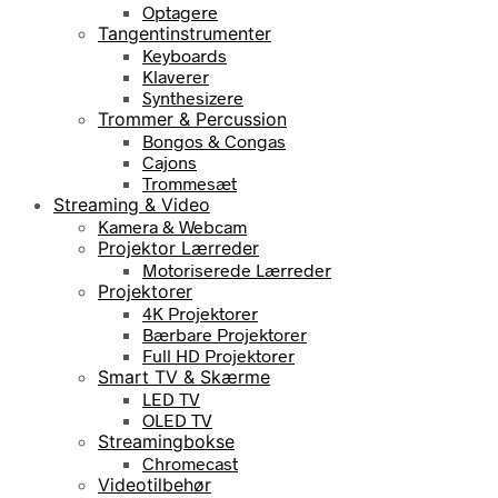
Optagere
Tangentinstrumenter
Keyboards
Klaverer
Synthesizere
Trommer & Percussion
Bongos & Congas
Cajons
Trommesæt
Streaming & Video
Kamera & Webcam
Projektor Lærreder
Motoriserede Lærreder
Projektorer
4K Projektorer
Bærbare Projektorer
Full HD Projektorer
Smart TV & Skærme
LED TV
OLED TV
Streamingbokse
Chromecast
Videotilbehør