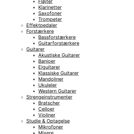
Fløjter
Klarinetter
Saxofoner
Trompeter
Effektpedaler
Forstærkere
Bassforstærkere
Guitarforstærkere
Guitarer
Akustiske Guitarer
Banjoer
Elguitarer
Klassiske Guitarer
Mandoliner
Ukuleler
Western Guitarer
Strengeinstrumenter
Bratscher
Celloer
Violiner
Studie & Optagelse
Mikrofoner
Mixere