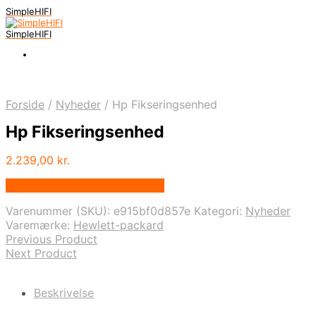
SimpleHIFI
SimpleHIFI
Forside
/
Nyheder
/
Hp Fikseringsenhed
Hp Fikseringsenhed
2.239,00
kr.
Bedste pris hos Fcomputer.dk
Varenummer (SKU):
e915bf0d857e
Kategori:
Nyheder
Varemærke:
Hewlett-packard
Previous Product
Next Product
Beskrivelse