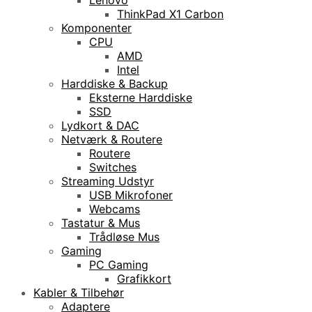
ThinkPad X1 Carbon
Komponenter
CPU
AMD
Intel
Harddiske & Backup
Eksterne Harddiske
SSD
Lydkort & DAC
Netværk & Routere
Routere
Switches
Streaming Udstyr
USB Mikrofoner
Webcams
Tastatur & Mus
Trådløse Mus
Gaming
PC Gaming
Grafikkort
Kabler & Tilbehør
Adaptere