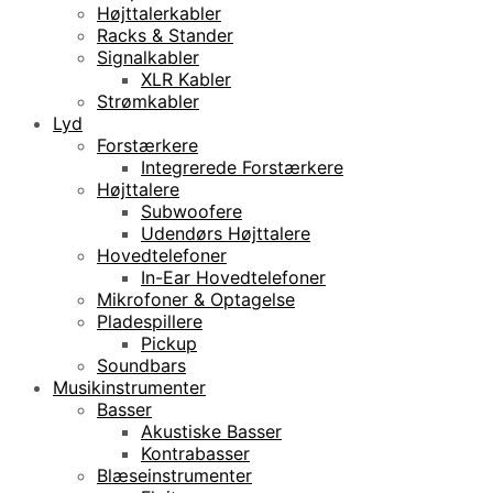
Højttalerkabler
Racks & Stander
Signalkabler
XLR Kabler
Strømkabler
Lyd
Forstærkere
Integrerede Forstærkere
Højttalere
Subwoofere
Udendørs Højttalere
Hovedtelefoner
In-Ear Hovedtelefoner
Mikrofoner & Optagelse
Pladespillere
Pickup
Soundbars
Musikinstrumenter
Basser
Akustiske Basser
Kontrabasser
Blæseinstrumenter