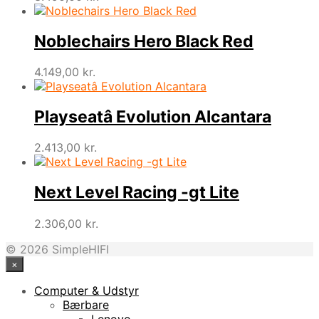
Noblechairs Hero Black Red
4.149,00
kr.
Playseatâ Evolution Alcantara
2.413,00
kr.
Next Level Racing -gt Lite
2.306,00
kr.
© 2026 SimpleHIFI
×
Computer & Udstyr
Bærbare
Lenovo