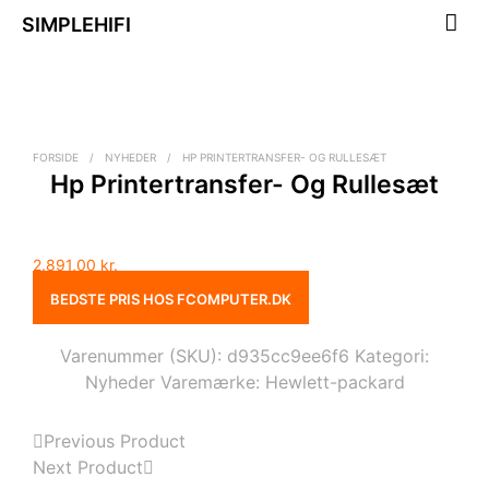
SIMPLEHIFI
FORSIDE
/
NYHEDER
/
HP PRINTERTRANSFER- OG RULLESÆT
Hp Printertransfer- Og Rullesæt
2.891,00
kr.
BEDSTE PRIS HOS FCOMPUTER.DK
Varenummer (SKU):
d935cc9ee6f6
Kategori:
Nyheder
Varemærke:
Hewlett-packard
Previous Product
Next Product