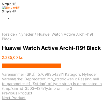
SimpleHIFI
SimpleHIFI
Forside
/
Nyheder
/
Huawei Watch Active Archi-l19f
Black
Huawei Watch Active Archi-l19f Black
2.285,00
kr.
Bedste pris hos Salgsbutikken.dk
Varenummer (SKU):
576999b4a3f1
Kategori:
Nyheder
Varemærke:
Deprecated: mb_strtolower(): Passing null
to parameter #1 ($string) of type string is deprecated in
/tmp/xim_id_3503-4S4r1y.tmp on line 3
Previous Product
Next Product