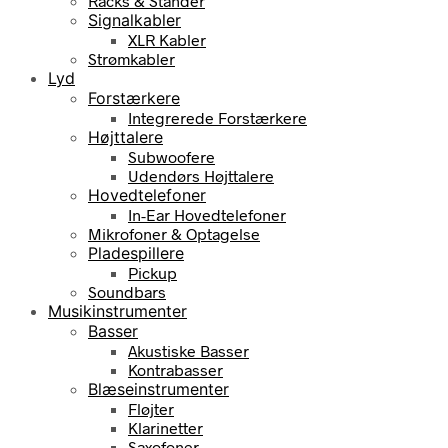
Racks & Stander
Signalkabler
XLR Kabler
Strømkabler
Lyd
Forstærkere
Integrerede Forstærkere
Højttalere
Subwoofere
Udendørs Højttalere
Hovedtelefoner
In-Ear Hovedtelefoner
Mikrofoner & Optagelse
Pladespillere
Pickup
Soundbars
Musikinstrumenter
Basser
Akustiske Basser
Kontrabasser
Blæseinstrumenter
Fløjter
Klarinetter
Saxofoner