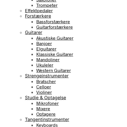
Trompeter
Effektpedaler
Forstærkere
Bassforstærkere
Guitarforstærkere
Guitarer
Akustiske Guitarer
Banjoer
Elguitarer
Klassiske Guitarer
Mandoliner
Ukuleler
Western Guitarer
Strengeinstrumenter
Bratscher
Celloer
Violiner
Studie & Optagelse
Mikrofoner
Mixere
Optagere
Tangentinstrumenter
Keyboards