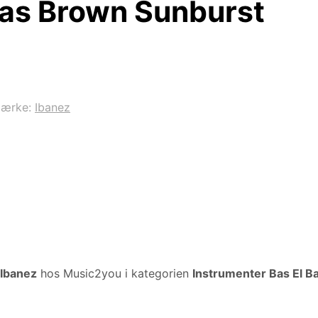
bas Brown Sunburst
mærke:
Ibanez
Ibanez
hos Music2you i kategorien
Instrumenter Bas El B