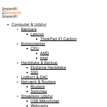
SimpleHIFI
SimpleHIFI
Computer & Udstyr
Bærbare
Lenovo
ThinkPad X1 Carbon
Komponenter
CPU
AMD
Intel
Harddiske & Backup
Eksterne Harddiske
SSD
Lydkort & DAC
Netværk & Routere
Routere
Switches
Streaming Udstyr
USB Mikrofoner
Webcams