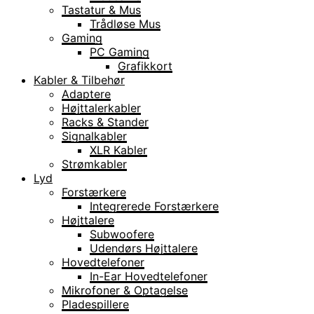
Tastatur & Mus
Trådløse Mus
Gaming
PC Gaming
Grafikkort
Kabler & Tilbehør
Adaptere
Højttalerkabler
Racks & Stander
Signalkabler
XLR Kabler
Strømkabler
Lyd
Forstærkere
Integrerede Forstærkere
Højttalere
Subwoofere
Udendørs Højttalere
Hovedtelefoner
In-Ear Hovedtelefoner
Mikrofoner & Optagelse
Pladespillere