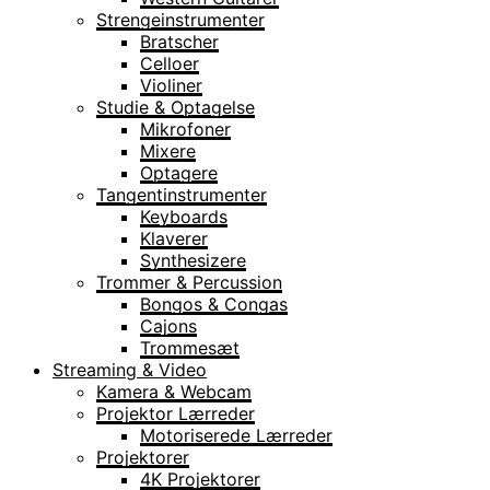
Strengeinstrumenter
Bratscher
Celloer
Violiner
Studie & Optagelse
Mikrofoner
Mixere
Optagere
Tangentinstrumenter
Keyboards
Klaverer
Synthesizere
Trommer & Percussion
Bongos & Congas
Cajons
Trommesæt
Streaming & Video
Kamera & Webcam
Projektor Lærreder
Motoriserede Lærreder
Projektorer
4K Projektorer