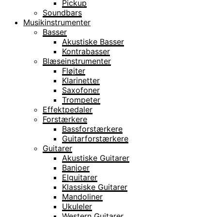
Pickup
Soundbars
Musikinstrumenter
Basser
Akustiske Basser
Kontrabasser
Blæseinstrumenter
Fløjter
Klarinetter
Saxofoner
Trompeter
Effektpedaler
Forstærkere
Bassforstærkere
Guitarforstærkere
Guitarer
Akustiske Guitarer
Banjoer
Elguitarer
Klassiske Guitarer
Mandoliner
Ukuleler
Western Guitarer