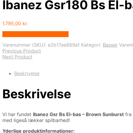
Ibanez Gsr180 Bs El-
1.795,00
kr.
Bedste pris hos Music You.dk
Varenummer (SKU):
e2b17ae889a1
Kategori:
Basser
Vare
Previous Product
Next Product
Beskrivelse
Beskrivelse
Vi har fundet
Ibanez Gsr Bs El-bas – Brown Sunburst
fra
med ligeså lækker spilbarhed!
Yderlige produktinformationer: