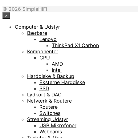
© 2026 SimpleHIFI
×
Computer & Udstyr
Bærbare
Lenovo
ThinkPad X1 Carbon
Komponenter
CPU
AMD
Intel
Harddiske & Backup
Eksterne Harddiske
SSD
Lydkort & DAC
Netværk & Routere
Routere
Switches
Streaming Udstyr
USB Mikrofoner
Webcams
Tastatur & Mus