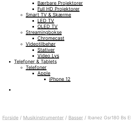
Bærbare Projektorer
Full HD Projektorer
Smart TV & Skærme
LED TV
OLED TV
Streamingbokse
Chromecast
Videotilbehør
Stativer
Video Lys
Telefoner & Tablets
Telefoner
Apple
iPhone 12
Forside
/
Musikinstrumenter
/
Basser
/
Ibanez Gsr180 Bs E