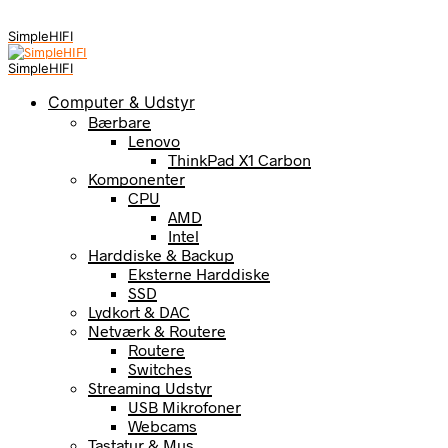
SimpleHIFI
SimpleHIFI
Computer & Udstyr
Bærbare
Lenovo
ThinkPad X1 Carbon
Komponenter
CPU
AMD
Intel
Harddiske & Backup
Eksterne Harddiske
SSD
Lydkort & DAC
Netværk & Routere
Routere
Switches
Streaming Udstyr
USB Mikrofoner
Webcams
Tastatur & Mus