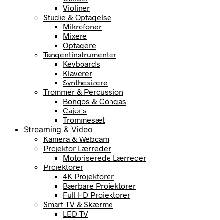
Violiner
Studie & Optagelse
Mikrofoner
Mixere
Optagere
Tangentinstrumenter
Keyboards
Klaverer
Synthesizere
Trommer & Percussion
Bongos & Congas
Cajons
Trommesæt
Streaming & Video
Kamera & Webcam
Projektor Lærreder
Motoriserede Lærreder
Projektorer
4K Projektorer
Bærbare Projektorer
Full HD Projektorer
Smart TV & Skærme
LED TV