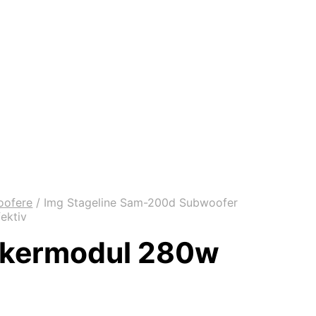
oofere
/
Img Stageline Sam-200d Subwoofer
ektiv
rkermodul 280w