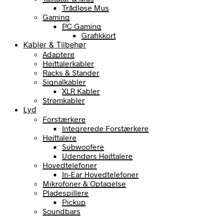
Trådløse Mus
Gaming
PC Gaming
Grafikkort
Kabler & Tilbehør
Adaptere
Højttalerkabler
Racks & Stander
Signalkabler
XLR Kabler
Strømkabler
Lyd
Forstærkere
Integrerede Forstærkere
Højttalere
Subwoofere
Udendørs Højttalere
Hovedtelefoner
In-Ear Hovedtelefoner
Mikrofoner & Optagelse
Pladespillere
Pickup
Soundbars