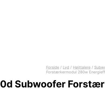
Forside
/
Lyd
/
Højttalere
/
Subw
Forstærkermodul 280w Energieff
00d Subwoofer Forstæ