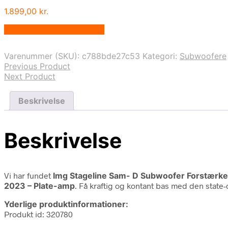
1.899,00
kr.
Bedste pris hos Bekent.dk
Varenummer (SKU):
c788bde27c53
Kategori:
Subwoofere
Previous Product
Next Product
Beskrivelse
Beskrivelse
Vi har fundet
Img Stageline Sam- D Subwoofer Forstærke
2023 – Plate-amp
. Få kraftig og kontant bas med den stat
Yderlige produktinformationer:
Produkt id: 320780