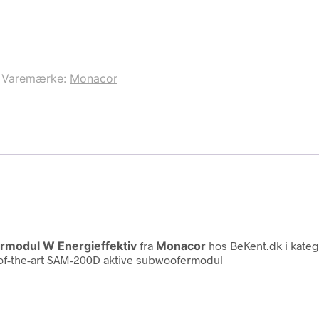
Varemærke:
Monacor
rmodul W Energieffektiv
fra
Monacor
hos BeKent.dk i kate
e-of-the-art SAM-200D aktive subwoofermodul