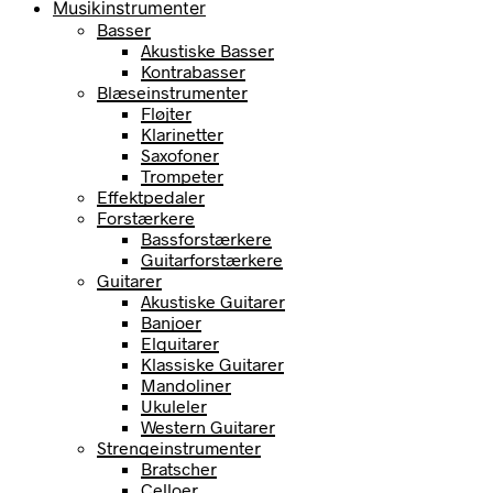
Musikinstrumenter
Basser
Akustiske Basser
Kontrabasser
Blæseinstrumenter
Fløjter
Klarinetter
Saxofoner
Trompeter
Effektpedaler
Forstærkere
Bassforstærkere
Guitarforstærkere
Guitarer
Akustiske Guitarer
Banjoer
Elguitarer
Klassiske Guitarer
Mandoliner
Ukuleler
Western Guitarer
Strengeinstrumenter
Bratscher
Celloer