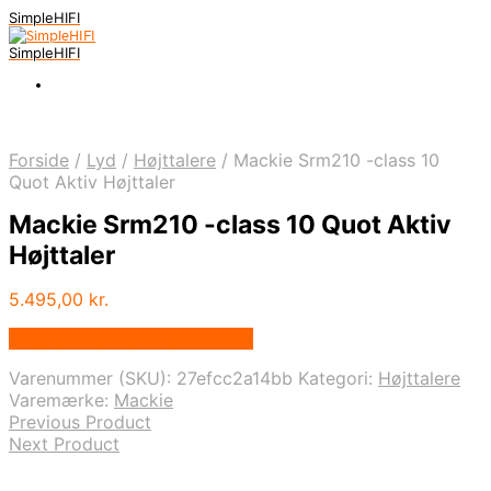
SimpleHIFI
SimpleHIFI
Forside
/
Lyd
/
Højttalere
/
Mackie Srm210 -class 10
Quot Aktiv Højttaler
Mackie Srm210 -class 10 Quot Aktiv
Højttaler
5.495,00
kr.
Bedste pris hos Music You.dk
Varenummer (SKU):
27efcc2a14bb
Kategori:
Højttalere
Varemærke:
Mackie
Previous Product
Next Product