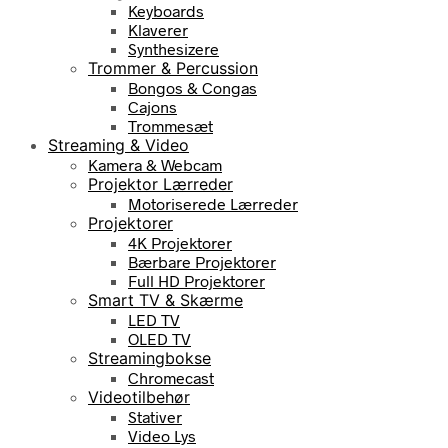
Keyboards
Klaverer
Synthesizere
Trommer & Percussion
Bongos & Congas
Cajons
Trommesæt
Streaming & Video
Kamera & Webcam
Projektor Lærreder
Motoriserede Lærreder
Projektorer
4K Projektorer
Bærbare Projektorer
Full HD Projektorer
Smart TV & Skærme
LED TV
OLED TV
Streamingbokse
Chromecast
Videotilbehør
Stativer
Video Lys