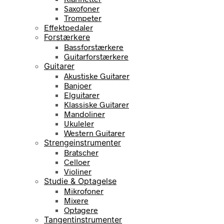
Saxofoner
Trompeter
Effektpedaler
Forstærkere
Bassforstærkere
Guitarforstærkere
Guitarer
Akustiske Guitarer
Banjoer
Elguitarer
Klassiske Guitarer
Mandoliner
Ukuleler
Western Guitarer
Strengeinstrumenter
Bratscher
Celloer
Violiner
Studie & Optagelse
Mikrofoner
Mixere
Optagere
Tangentinstrumenter