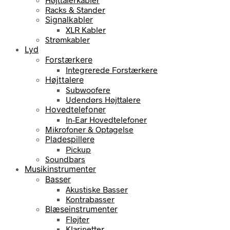
Racks & Stander
Signalkabler
XLR Kabler
Strømkabler
Lyd
Forstærkere
Integrerede Forstærkere
Højttalere
Subwoofere
Udendørs Højttalere
Hovedtelefoner
In-Ear Hovedtelefoner
Mikrofoner & Optagelse
Pladespillere
Pickup
Soundbars
Musikinstrumenter
Basser
Akustiske Basser
Kontrabasser
Blæseinstrumenter
Fløjter
Klarinetter