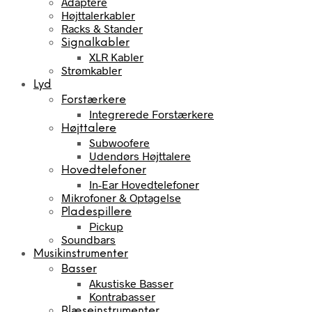
Adaptere
Højttalerkabler
Racks & Stander
Signalkabler
XLR Kabler
Strømkabler
Lyd
Forstærkere
Integrerede Forstærkere
Højttalere
Subwoofere
Udendørs Højttalere
Hovedtelefoner
In-Ear Hovedtelefoner
Mikrofoner & Optagelse
Pladespillere
Pickup
Soundbars
Musikinstrumenter
Basser
Akustiske Basser
Kontrabasser
Blæseinstrumenter