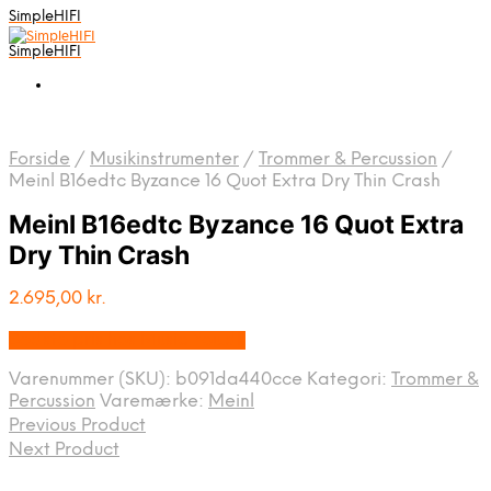
SimpleHIFI
SimpleHIFI
Forside
/
Musikinstrumenter
/
Trommer & Percussion
/
Meinl B16edtc Byzance 16 Quot Extra Dry Thin Crash
Meinl B16edtc Byzance 16 Quot Extra
Dry Thin Crash
2.695,00
kr.
Bedste pris hos Music You.dk
Varenummer (SKU):
b091da440cce
Kategori:
Trommer &
Percussion
Varemærke:
Meinl
Previous Product
Next Product