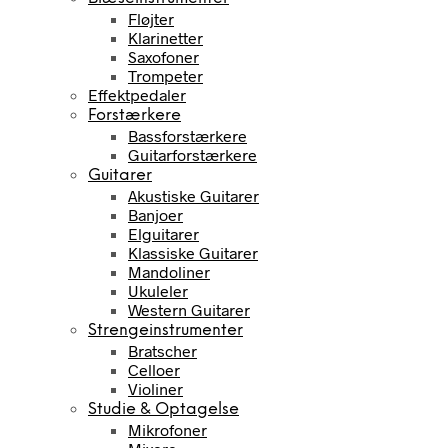
Fløjter
Klarinetter
Saxofoner
Trompeter
Effektpedaler
Forstærkere
Bassforstærkere
Guitarforstærkere
Guitarer
Akustiske Guitarer
Banjoer
Elguitarer
Klassiske Guitarer
Mandoliner
Ukuleler
Western Guitarer
Strengeinstrumenter
Bratscher
Celloer
Violiner
Studie & Optagelse
Mikrofoner