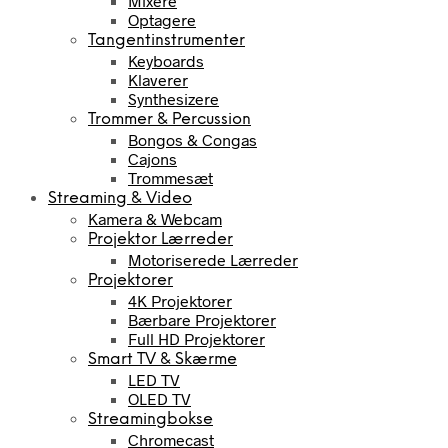
Mixere
Optagere
Tangentinstrumenter
Keyboards
Klaverer
Synthesizere
Trommer & Percussion
Bongos & Congas
Cajons
Trommesæt
Streaming & Video
Kamera & Webcam
Projektor Lærreder
Motoriserede Lærreder
Projektorer
4K Projektorer
Bærbare Projektorer
Full HD Projektorer
Smart TV & Skærme
LED TV
OLED TV
Streamingbokse
Chromecast